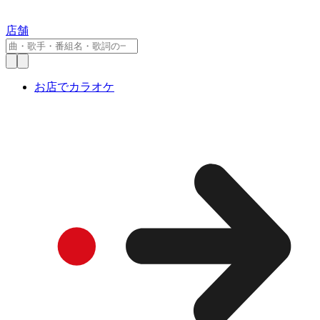
店舗
お店でカラオケ