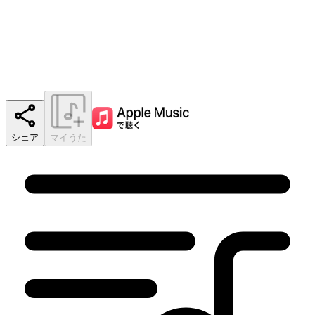
シェア
マイうた