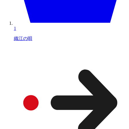
1
織江の唄