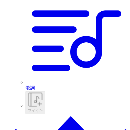
歌詞
マイうた