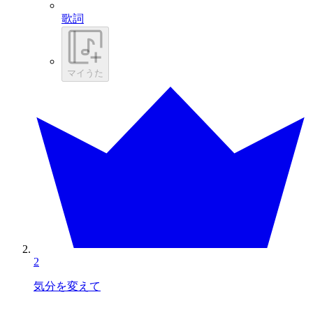
歌詞
マイうた
2
気分を変えて