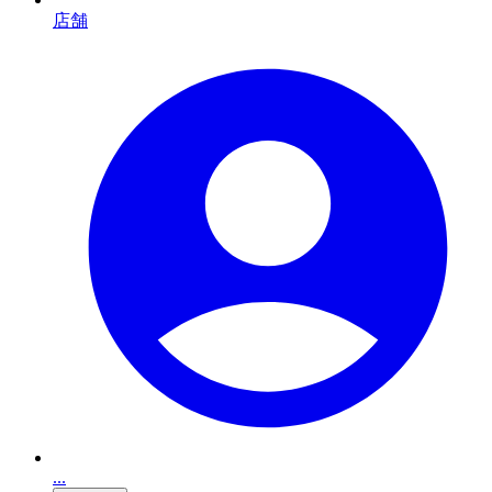
店舗
...