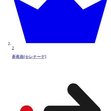
2
蒼夜曲[セレナーデ]