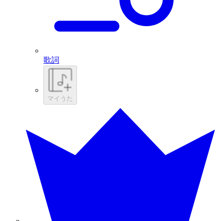
歌詞
マイうた