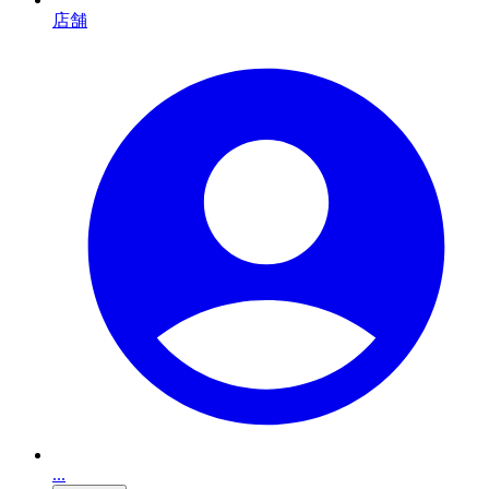
店舗
...