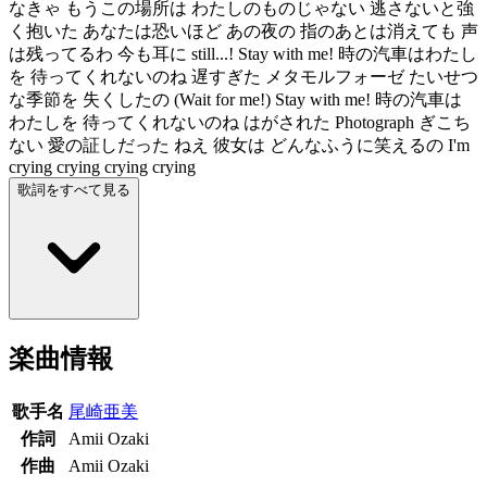
なきゃ もうこの場所は わたしのものじゃない 逃さないと強
く抱いた あなたは恐いほど あの夜の 指のあとは消えても 声
は残ってるわ 今も耳に still...! Stay with me! 時の汽車はわたし
を 待ってくれないのね 遅すぎた メタモルフォーゼ たいせつ
な季節を 失くしたの (Wait for me!) Stay with me! 時の汽車は
わたしを 待ってくれないのね はがされた Photograph ぎこち
ない 愛の証しだった ねえ 彼女は どんなふうに笑えるの I'm
crying crying crying crying
歌詞をすべて見る
楽曲情報
歌手名
尾崎亜美
作詞
Amii Ozaki
作曲
Amii Ozaki