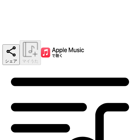
シェア
マイうた