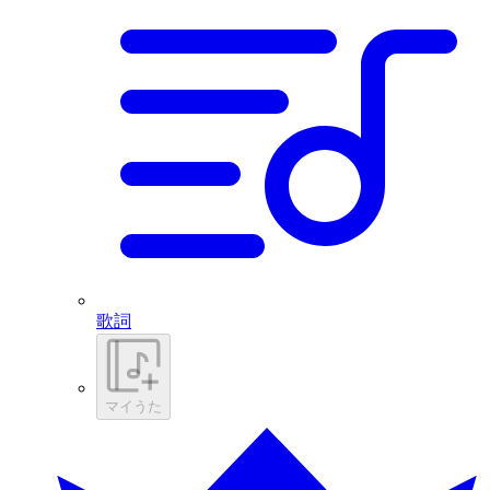
歌詞
マイうた