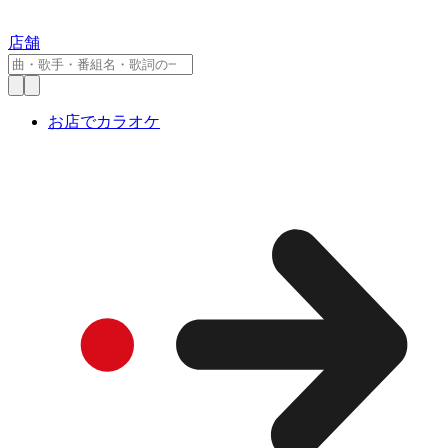
店舗
お店でカラオケ