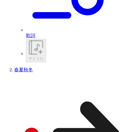
歌詞
マイうた
春夏秋冬