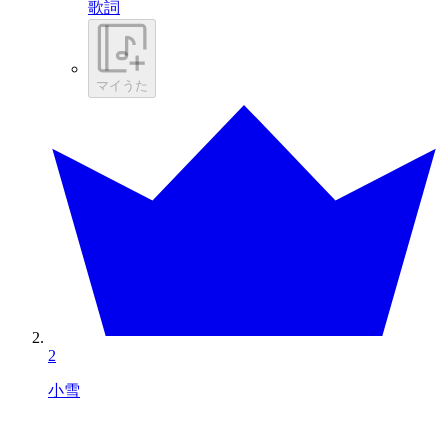
歌詞
マイうた
2
小雪