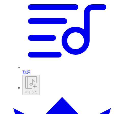
歌詞
マイうた