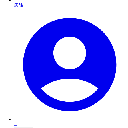
店舗
...