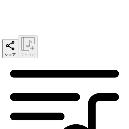
シェア
マイうた