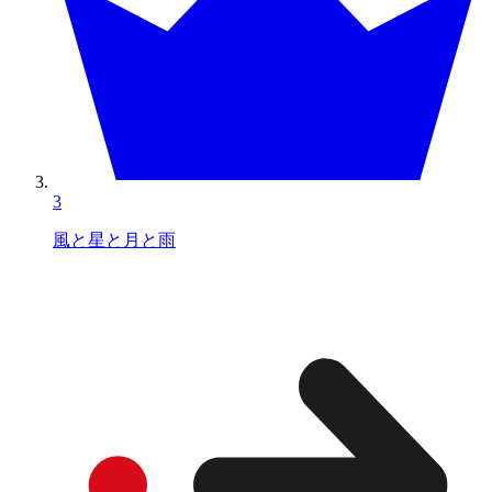
3
風と星と月と雨