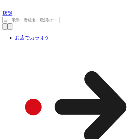
店舗
お店でカラオケ