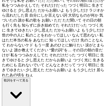
れそうな私を お願い ただ ただ聞いて その日の朝の音だけが
私をつつみかえしてた それだけだった つづく明日に 生きて
ゆけると 少し思えた だからお願いよ もう少しだけ ラジオか
ら流れだした音 自分にしか言えない詞 大切なものが何か 気
づいたの 誰か私の歌を お願い ただ ただ聞いて その日の朝
も行く先も 知らずに歩き始めてた それだけだった つづく光
に 生きてゆきたい 少し思えた だからお願いよ もう少しだけ
世の中の人に 私のことをわかってほしい なんて思わない 私
はただ本当の私を あなたに 知ってほしいだけ 先のことなん
て わからないケド もう一度 あのひとに触りたい 涙がとまら
ないよ 誰か教えてください “愛の詞"を… その日の朝の音だ
けが 私をつつみかえしてた それだけだった つづく明日に 生
きてゆけると 少し思えた だからお願いよ つづく光に 生きる
ためにも 忘れないでいて どんなときだって つづく明日に 生
きてゆきたい 少し思えた だからお願いよ もう少しだけ 居ら
れたあの頃を ねぇ
歌詞をすべて見る