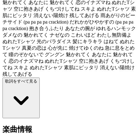
魅かれてく あなたに 魅かれてく 恋のイナズマね ぬれたTシ
ャツ 空に抱きあげ くちづけしてね スキよ ぬれたTシャツ 素
肌にピッタリ 消えない陽焼け 残してあげる 雨あがりのビー
チサイド (pa pa pa pa cracktion) だれかがひやかすの (pa pa pa
pa cracktion) 抱き合うふたり あなたの腕が ゆれるハンモック
ダメなの 魅かれてく ナゼなの こわいほど わたし無防備よ
ぬれたTシャツ 光のパラダイス 髪にキラキラ はねて ぬれた
Tシャツ 真夏の恋は 心が先に 焼けてゆくのね 急に息をとめ
て 瞳のぞかないで グングン 魅かれてく あなたに 魅かれて
く 恋のイナズマね ぬれたTシャツ 空に抱きあげ くちづけし
てね スキよ ぬれたTシャツ 素肌にピッタリ 消えない陽焼け
残してあげる
歌詞をすべて見る
楽曲情報