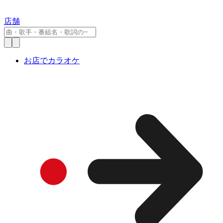
店舗
お店でカラオケ