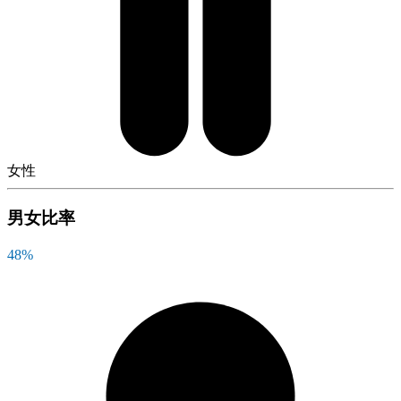
女性
男女比率
48
%