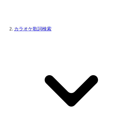
カラオケ歌詞検索