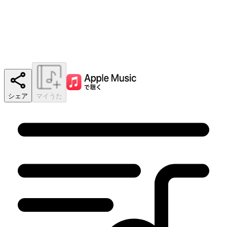
シェア
マイうた