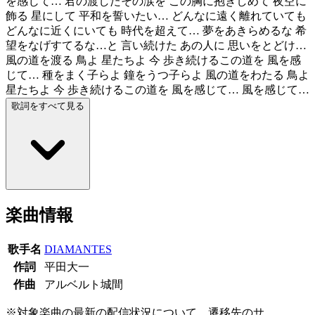
を感じて… 君の渡したその涙を この胸に抱きしめて 夜空に
飾る 星にして 平和を誓いたい… どんなに遠く離れていても
どんなに近くにいても 時代を超えて… 夢をあきらめるな 希
望をなげすてるな…と 言い続けた あの人に 思いをとどけ…
風の道を渡る 鳥よ 星たちよ 今 歩き続けるこの道を 風を感
じて… 種をまく子らよ 鐘をうつ子らよ 風の道をわたる 鳥よ
星たちよ 今 歩き続けるこの道を 風を感じて… 風を感じて…
歌詞をすべて見る
楽曲情報
歌手名
DIAMANTES
作詞
平田大一
作曲
アルベルト城間
※対象楽曲の最新の配信状況について、遷移先のサ