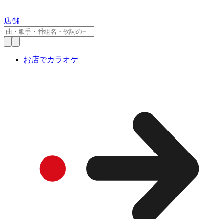
店舗
お店でカラオケ