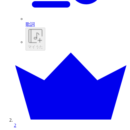
歌詞
マイうた
2