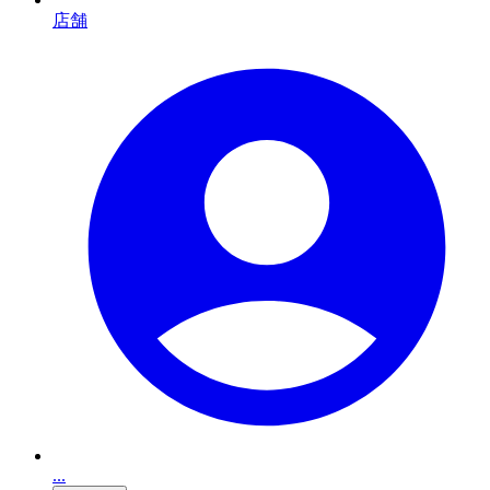
店舗
...