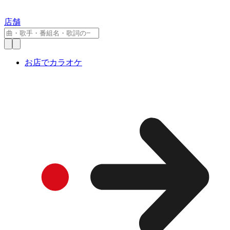
店舗
お店でカラオケ