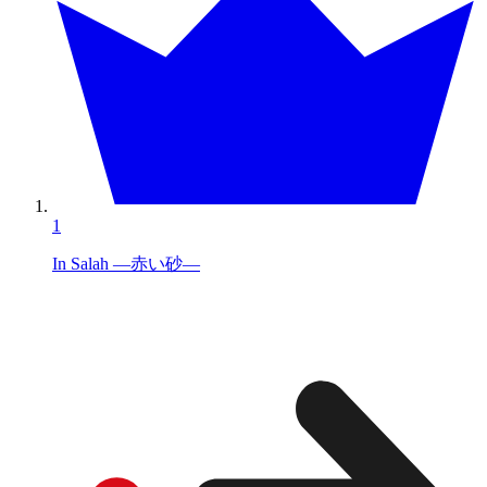
1
In Salah ―赤い砂―