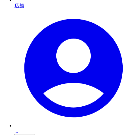
店舗
...