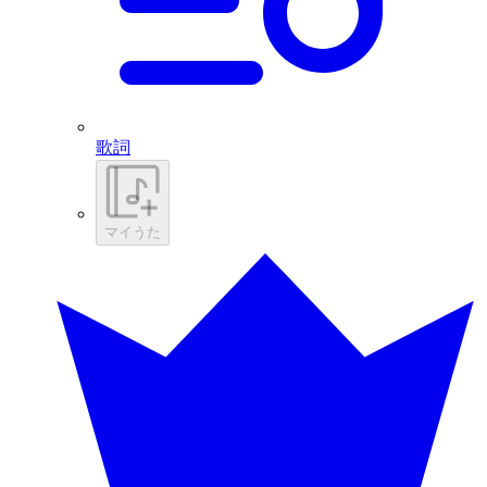
歌詞
マイうた