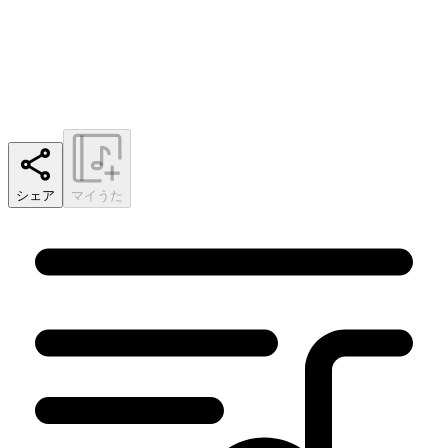
シェア
マイうた