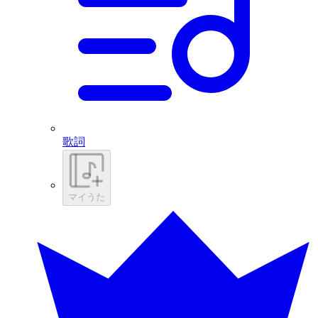
歌詞
マイうた