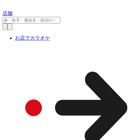
店舗
お店でカラオケ