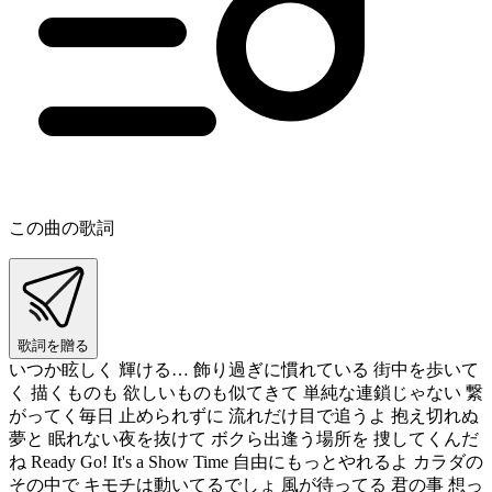
この曲の歌詞
歌詞を贈る
いつか眩しく 輝ける… 飾り過ぎに慣れている 街中を歩いて
く 描くものも 欲しいものも似てきて 単純な連鎖じゃない 繋
がってく毎日 止められずに 流れだけ目で追うよ 抱え切れぬ
夢と 眠れない夜を抜けて ボクら出逢う場所を 捜してくんだ
ね Ready Go! It's a Show Time 自由にもっとやれるよ カラダの
その中で キモチは動いてるでしょ 風が待ってる 君の事 想っ