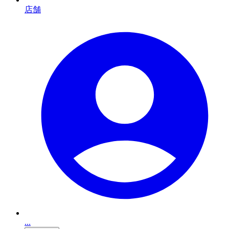
店舗
...