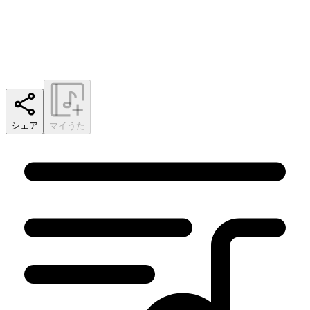
シェア
マイうた