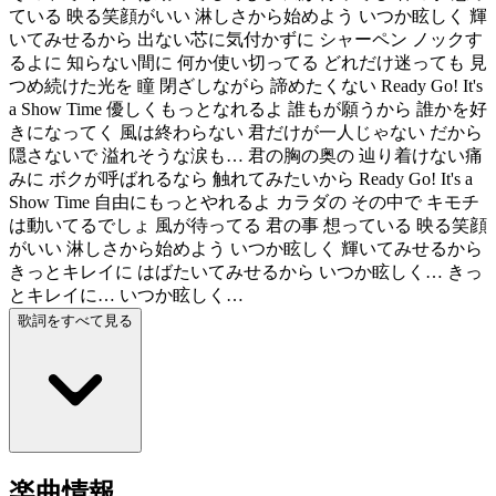
ている 映る笑顔がいい 淋しさから始めよう いつか眩しく 輝
いてみせるから 出ない芯に気付かずに シャーペン ノックす
るよに 知らない間に 何か使い切ってる どれだけ迷っても 見
つめ続けた光を 瞳 閉ざしながら 諦めたくない Ready Go! It's
a Show Time 優しくもっとなれるよ 誰もが願うから 誰かを好
きになってく 風は終わらない 君だけが一人じゃない だから
隠さないで 溢れそうな涙も… 君の胸の奥の 辿り着けない痛
みに ボクが呼ばれるなら 触れてみたいから Ready Go! It's a
Show Time 自由にもっとやれるよ カラダの その中で キモチ
は動いてるでしょ 風が待ってる 君の事 想っている 映る笑顔
がいい 淋しさから始めよう いつか眩しく 輝いてみせるから
きっとキレイに はばたいてみせるから いつか眩しく… きっ
とキレイに… いつか眩しく…
歌詞をすべて見る
楽曲情報