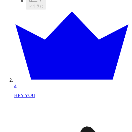
マイうた
2
HEY YOU