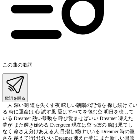
この曲の歌詞
歌詞を贈る
一人 深い闇 道を失くす夜 眩しい朝陽の記憶を 探し続けてい
る 時に運命は 心 試す風 愛はすべてを包む空 明日を映して
いる Dreamer 熱い鼓動を 呼び覚ませばいい Dreamer 凍えた
夢が また輝き始める Evergreen 現在は空っぽの 腕は果てし
なく 命さえ分けあえる人 目指し続けている Dreamer 時の重
さを 越えて行けばいい Dreamer 凍えた夢に また新しい息吹