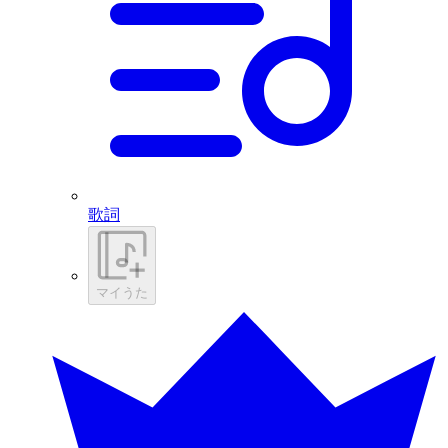
歌詞
マイうた