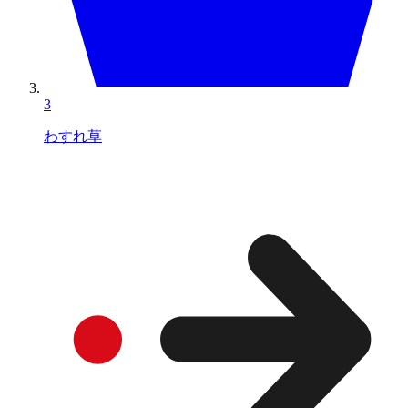
3
わすれ草