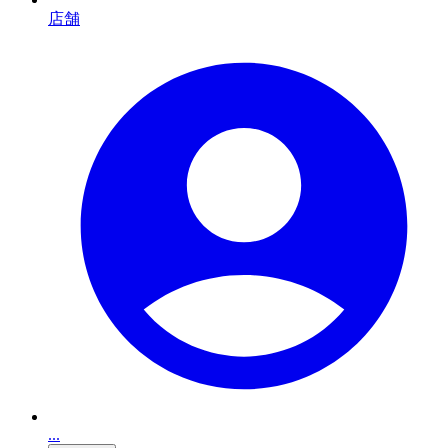
店舗
...