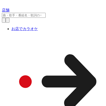
店舗
お店でカラオケ