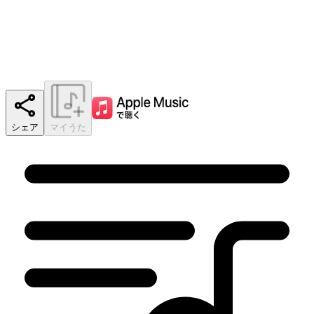
シェア
マイうた