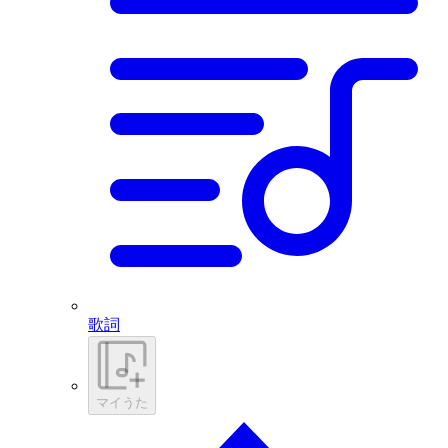
歌詞
マイうた