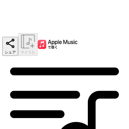
シェア
マイうた