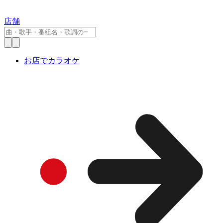
店舗
お店でカラオケ