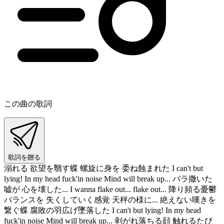
この曲の歌詞
歌詞を贈る
溺れる 欲望を翳す蝶 螺旋に身を 委ね蝕まれた I can't but
lying! In my head fuck'in noise Mind will break up... バラ撒いた
嘘が 心を壊した... I wanna flake out... flake out... 降り頻る憂鬱
バランスを 失くしていく感覚 天秤の様に... 絶えない嘆きを
繋ぐ蝶 腐敗の羽広げ墜落した I can't but lying! In my head
fuck'in noise Mind will break up... 剥がれ落ちる顔 触れるたび