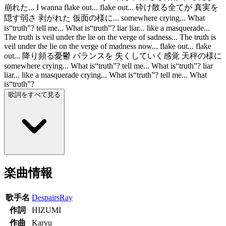
崩れた... I wanna flake out... flake out... 砕け散る全てが 真実を
隠す弱さ 剥がれた 仮面の様に... somewhere crying... What
is“truth”? tell me... What is“truth”? liar liar... like a masquerade...
The truth is veil under the lie on the verge of sadness... The truth is
veil under the lie on the verge of madness now... flake out... flake
out... 降り頻る憂鬱 バランスを 失くしていく感覚 天秤の様に
somewhere crying... What is“truth”? tell me... What is“truth”? liar
liar... like a masquerade crying... What is“truth”? tell me... What
is“truth”?
歌詞をすべて見る
楽曲情報
歌手名
DespairsRay
作詞
HIZUMI
作曲
Karyu