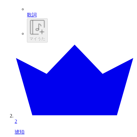
歌詞
マイうた
2
琥珀