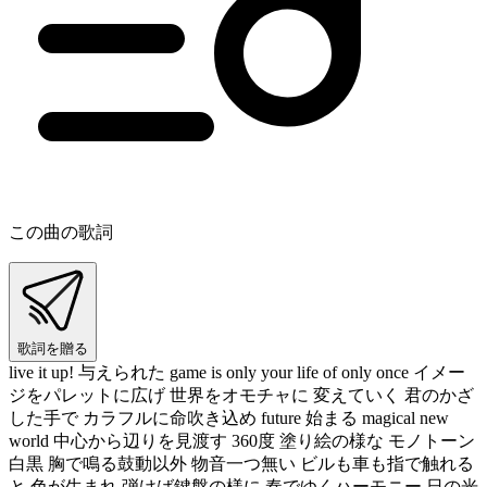
この曲の歌詞
歌詞を贈る
live it up! 与えられた game is only your life of only once イメー
ジをパレットに広げ 世界をオモチャに 変えていく 君のかざ
した手で カラフルに命吹き込め future 始まる magical new
world 中心から辺りを見渡す 360度 塗り絵の様な モノトーン
白黒 胸で鳴る鼓動以外 物音一つ無い ビルも車も指で触れる
と 色が生まれ 弾けば鍵盤の様に 奏でゆくハーモニー 日の光