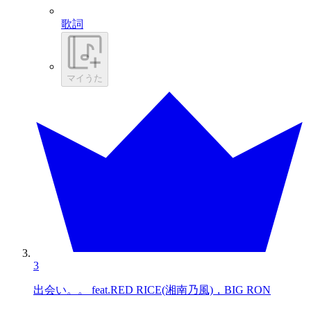
歌詞
マイうた
3
出会い。。 feat.RED RICE(湘南乃風)，BIG RON