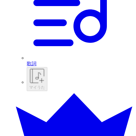
歌詞
マイうた