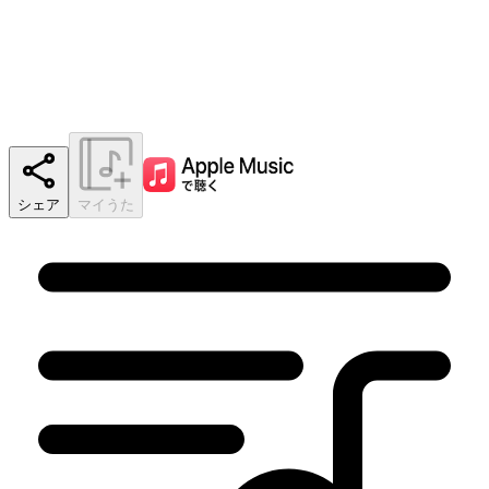
シェア
マイうた