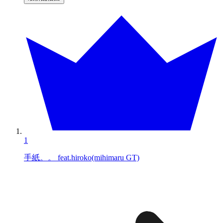
1
手紙。。 feat.hiroko(mihimaru GT)