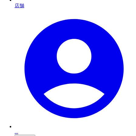
店舗
...