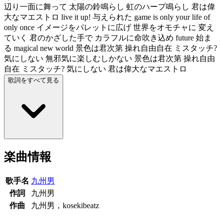
辺り一面に舞って 太陽の鈴鳴らし 虹のハープ鳴らし 君は偉
大なマエストロ live it up! 与えられた game is only your life of
only once イメージをパレットに広げ 世界をオモチャに 変え
ていく 君のかざした手で カラフルに命吹き込め future 始ま
る magical new world 景色は君次第 操れ自由自在 ミスタッチ?
気にしない 無邪気に楽しむしかない 景色は君次第 操れ自由
自在 ミスタッチ? 気にしない 君は偉大なマエストロ
歌詞をすべて見る
楽曲情報
歌手名
九州男
作詞
九州男
作曲
九州男，kosekibeatz