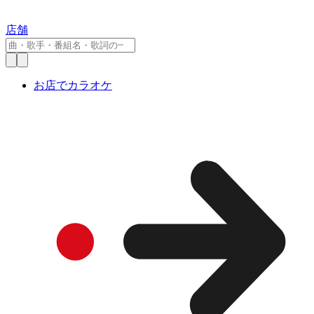
店舗
お店でカラオケ