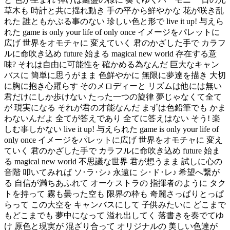
草木も 時計と共に揺れ動き 手の平から鮮やかな 花が咲き乱
れた 誰ともかぶる事のない 珍しい色と形で live it up! 与えら
れた game is only your life of only once イメージをパレットに
広げ 世界をオモチャに 変えていく 君のかざした手で カラフ
ルに命吹き込め future 始まる magical new world 存在する意
味? それは自由に可能性を 確かめる為なんだ 巨大なキャン
バスに 簡単に思うがまま 色鮮やかに 無限に夢達を描き 大切
に胸に抱き心躍らす そのメロディーと リズムは他には無い
君だけにしか歩けない たった一つの旋律 夢じゃなくて全て
が 現実になる それが君の才能なんだ まずは色鉛筆でも かま
わないんだよ 全てが答えであり 全てに答えはない そう! 楽
しむ事しかない live it up! 与えられた game is only your life of
only once イメージをパレットに広げ 世界をオモチャに 変え
ていく 君のかざした手で カラフルに命吹き込め future 始ま
る magical new world 不思議な世界 君が想うまま 試しに心の
音階 叩いてみれば ソ･ラ･シ♪ 永遠に シ･ド･レ♪ 希望へ繋が
る 自信が満ちあふれて オーケストラの 指揮者のように タク
トを持って 霧も曇った空も 限界の枠も 奇麗さっぱりとっぱ
らって この大空を キャンバスにして 子供みたいに どこまで
もどこまでも 夢中になって 溢れ出してく 落書きを奏でてゆ
け 原色と現実が 混ざり合って オリジナルの 美しい色達が