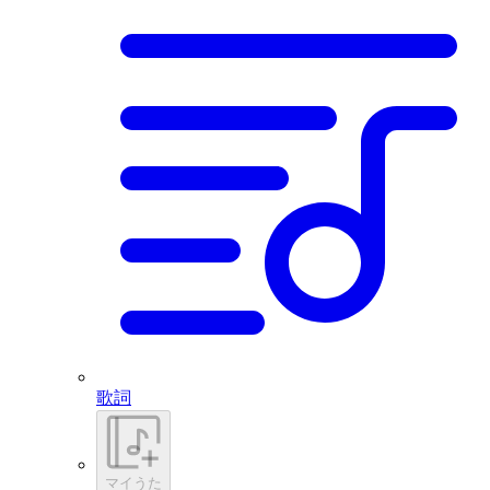
歌詞
マイうた