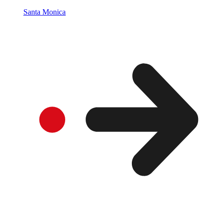
Santa Monica