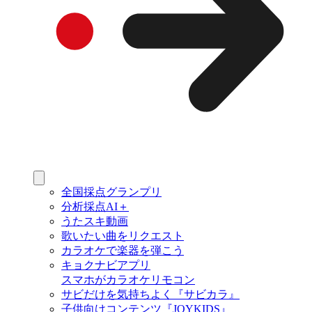
全国採点グランプリ
分析採点AI＋
うたスキ動画
歌いたい曲をリクエスト
カラオケで楽器を弾こう
キョクナビアプリ
スマホがカラオケリモコン
サビだけを気持ちよく『サビカラ』
子供向けコンテンツ『JOYKIDS』