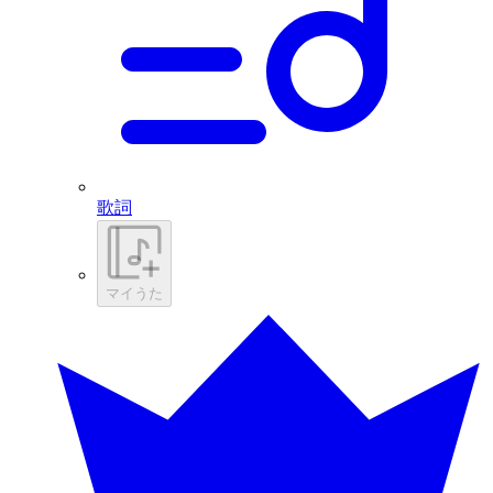
歌詞
マイうた