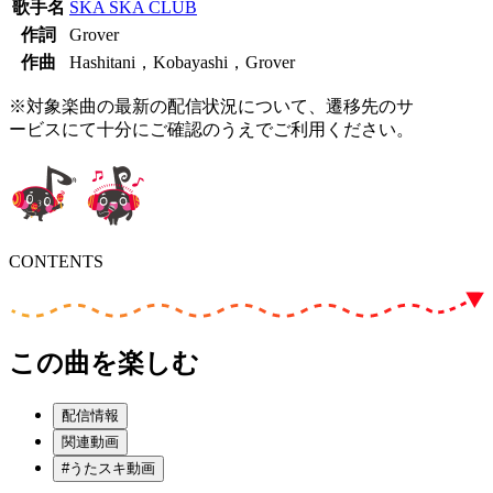
歌手名
SKA SKA CLUB
作詞
Grover
作曲
Hashitani，Kobayashi，Grover
※対象楽曲の最新の配信状況について、遷移先のサ
ービスにて十分にご確認のうえでご利用ください。
CONTENTS
この曲を楽しむ
配信情報
関連動画
#うたスキ動画