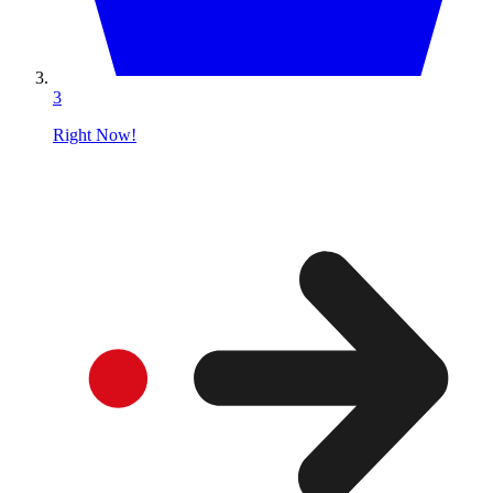
3
Right Now!