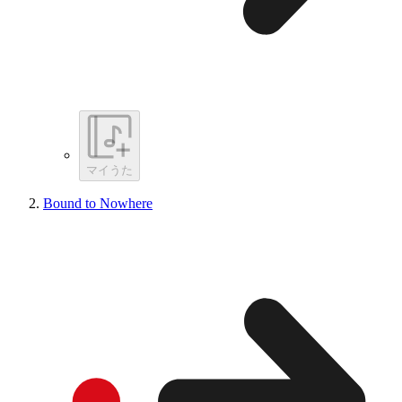
マイうた
Bound to Nowhere