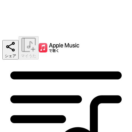
シェア
マイうた