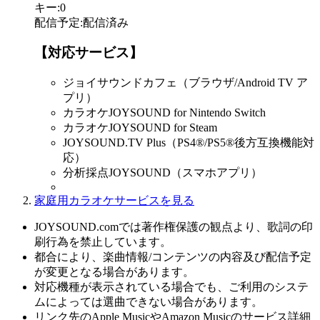
キー
:
0
配信予定
:
配信済み
【対応サービス】
ジョイサウンドカフェ（ブラウザ/Android TV ア
プリ）
カラオケJOYSOUND for Nintendo Switch
カラオケJOYSOUND for Steam
JOYSOUND.TV Plus（PS4®/PS5®後方互換機能対
応）
分析採点JOYSOUND（スマホアプリ）
家庭用カラオケサービスを見る
JOYSOUND.comでは著作権保護の観点より、歌詞の印
刷行為を禁止しています。
都合により、楽曲情報/コンテンツの内容及び配信予定
が変更となる場合があります。
対応機種が表示されている場合でも、ご利用のシステ
ムによっては選曲できない場合があります。
リンク先のApple MusicやAmazon Musicのサービス詳細