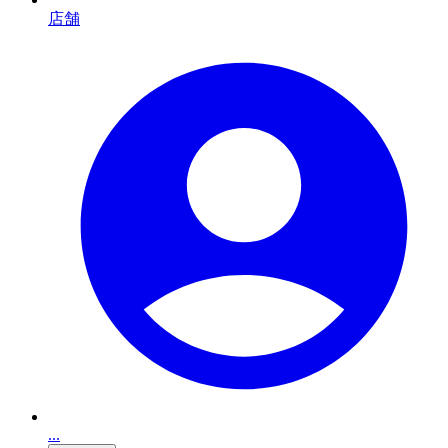
店舗
...