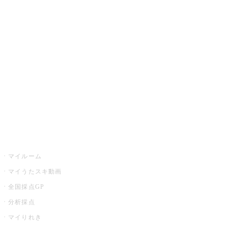
カラオケ楽曲・歌詞検索
カラオケ店舗検索
全国カラオケ大会
イベント・キャンペーン
うたスキ
マイルーム
マイうたスキ動画
全国採点GP
分析採点
マイりれき