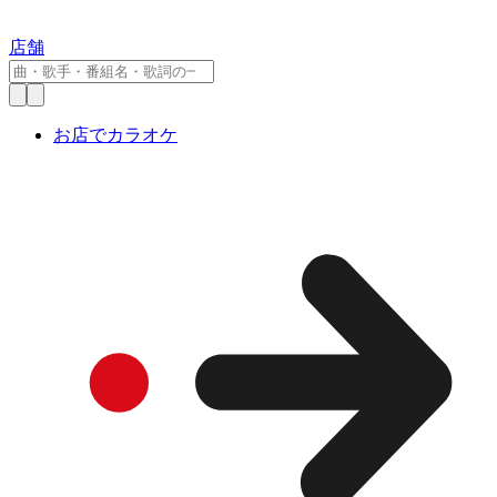
店舗
お店でカラオケ