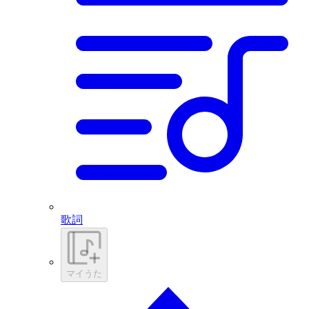
歌詞
マイうた