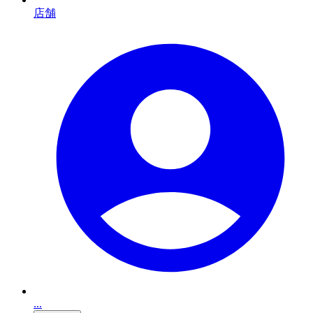
店舗
...