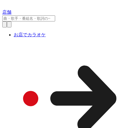
店舗
お店でカラオケ