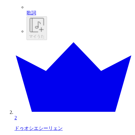
歌詞
マイうた
2
ドゥオシエシーリェン