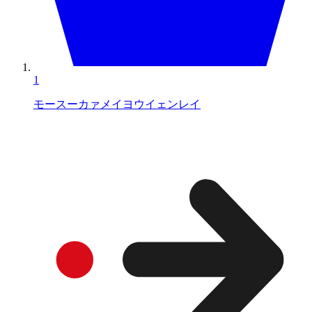
1
モースーカァメイヨウイェンレイ