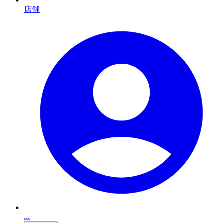
店舗
...