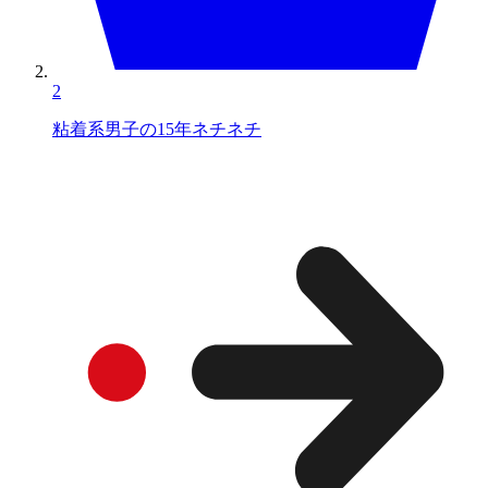
2
粘着系男子の15年ネチネチ