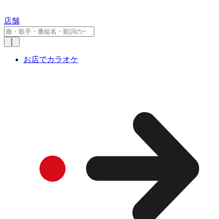
店舗
お店でカラオケ