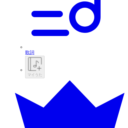
歌詞
マイうた