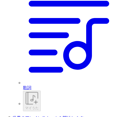
歌詞
マイうた