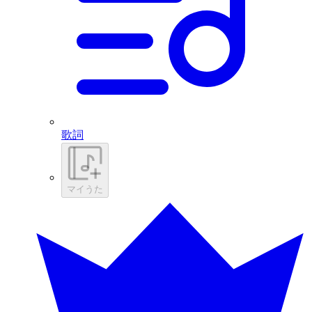
歌詞
マイうた