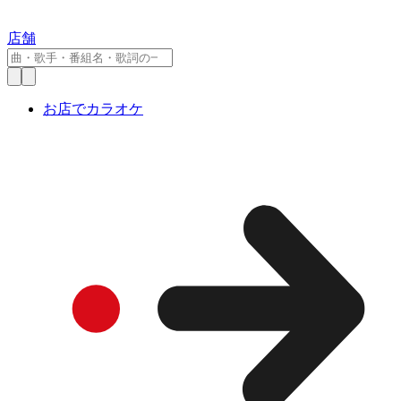
店舗
お店でカラオケ