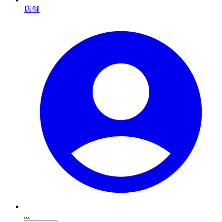
店舗
...