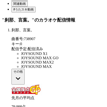
関連動画
#うたスキ動画
"刹那、言葉。"
のカラオケ配信情報
刹那、言葉。
曲番号
:
738907
キー
:
0
配信予定
:
配信済み
JOYSOUND X1
JOYSOUND MAX GO
JOYSOUND MAX2
JOYSOUND MAX
その他
先月の平均点
79
.
998
点