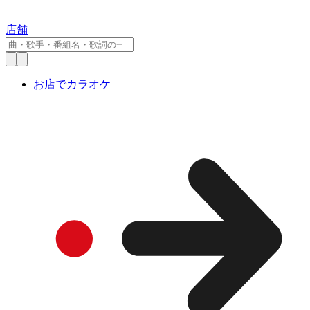
店舗
お店でカラオケ