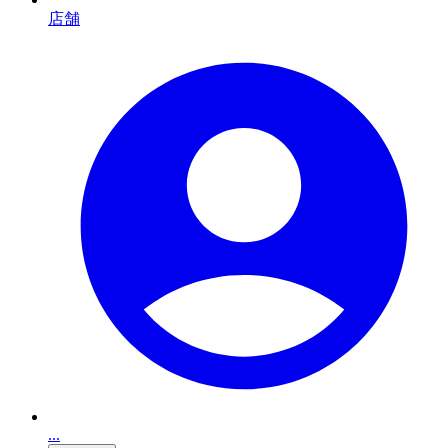
店舗
...