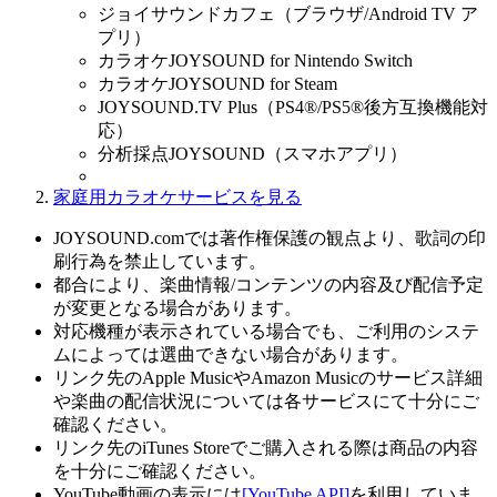
ジョイサウンドカフェ（ブラウザ/Android TV ア
プリ）
カラオケJOYSOUND for Nintendo Switch
カラオケJOYSOUND for Steam
JOYSOUND.TV Plus（PS4®/PS5®後方互換機能対
応）
分析採点JOYSOUND（スマホアプリ）
家庭用カラオケサービスを見る
JOYSOUND.comでは著作権保護の観点より、歌詞の印
刷行為を禁止しています。
都合により、楽曲情報/コンテンツの内容及び配信予定
が変更となる場合があります。
対応機種が表示されている場合でも、ご利用のシステ
ムによっては選曲できない場合があります。
リンク先のApple MusicやAmazon Musicのサービス詳細
や楽曲の配信状況については各サービスにて十分にご
確認ください。
リンク先のiTunes Storeでご購入される際は商品の内容
を十分にご確認ください。
YouTube動画の表示には
[YouTube API]
を利用していま