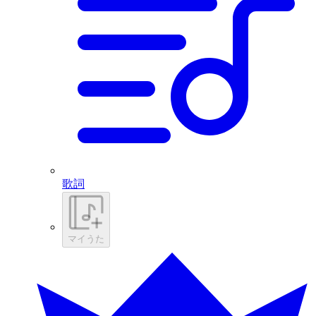
歌詞
マイうた