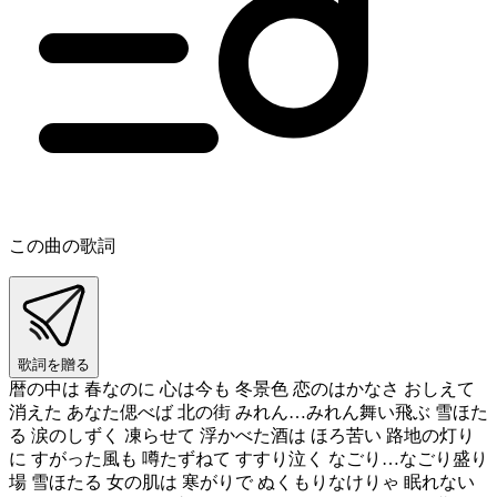
この曲の歌詞
歌詞を贈る
暦の中は 春なのに 心は今も 冬景色 恋のはかなさ おしえて
消えた あなた偲べば 北の街 みれん…みれん舞い飛ぶ 雪ほた
る 涙のしずく 凍らせて 浮かべた酒は ほろ苦い 路地の灯り
に すがった風も 噂たずねて すすり泣く なごり…なごり盛り
場 雪ほたる 女の肌は 寒がりで ぬくもりなけりゃ 眠れない