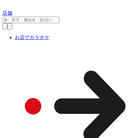
店舗
お店でカラオケ