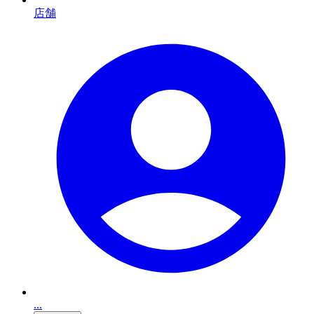
店舗
...