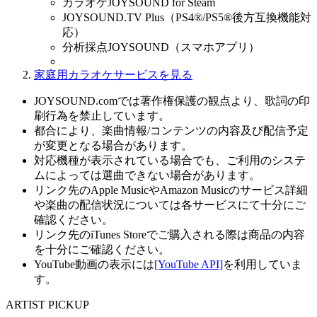
カラオケJOYSOUND for Steam
JOYSOUND.TV Plus（PS4®/PS5®後方互換機能対
応）
分析採点JOYSOUND（スマホアプリ）
家庭用カラオケサービスを見る
JOYSOUND.comでは著作権保護の観点より、歌詞の印
刷行為を禁止しています。
都合により、楽曲情報/コンテンツの内容及び配信予定
が変更となる場合があります。
対応機種が表示されている場合でも、ご利用のシステ
ムによっては選曲できない場合があります。
リンク先のApple MusicやAmazon Musicのサービス詳細
や楽曲の配信状況については各サービスにて十分にご
確認ください。
リンク先のiTunes Storeでご購入される際は商品の内容
を十分にご確認ください。
YouTube動画の表示には
[YouTube API]
を利用していま
す。
ARTIST PICKUP