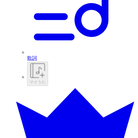
歌詞
マイうた