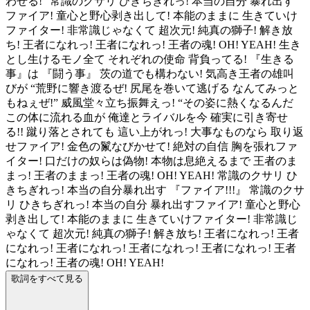
わせる!” 常識のクサリ ひきちぎれっ! 本当の自分 暴れ出す
ファイア! 童心と野心剥き出して! 本能のままに 生きていけ
ファイター! 非常識じゃなくて 超次元! 純真の獅子! 解き放
ち! 王者になれっ! 王者になれっ! 王者の魂! OH! YEAH! 生き
とし生けるモノ全て それぞれの使命 背負ってる! 『生きる
事』は 『闘う事』 茨の道でも構わない! 気高き王者の雄叫
びが “荒野に響き渡るぜ! 尻尾を巻いて逃げる なんてみっと
もねぇぜ!” 威風堂々立ち振舞えっ! “その姿に熱くなるんだ
この体に流れる血が 俺達とライバルを今 確実に引き寄せ
る!! 蹴り落とされても 這い上がれっ! 大事なものなら 取り返
せファイア! 金色の鬣なびかせて! 絶対の自信 胸を張れファ
イター! 口だけの奴らは偽物! 本物は息絶えるまで 王者のま
まっ! 王者のままっ! 王者の魂! OH! YEAH! 常識のクサリ ひ
きちぎれっ! 本当の自分暴れ出す 『ファイア!!!』 常識のクサ
リ ひきちぎれっ! 本当の自分 暴れ出すファイア! 童心と野心
剥き出して! 本能のままに 生きていけファイター! 非常識じ
ゃなくて 超次元! 純真の獅子! 解き放ち! 王者になれっ! 王者
になれっ! 王者になれっ! 王者になれっ! 王者になれっ! 王者
になれっ! 王者の魂! OH! YEAH!
歌詞をすべて見る