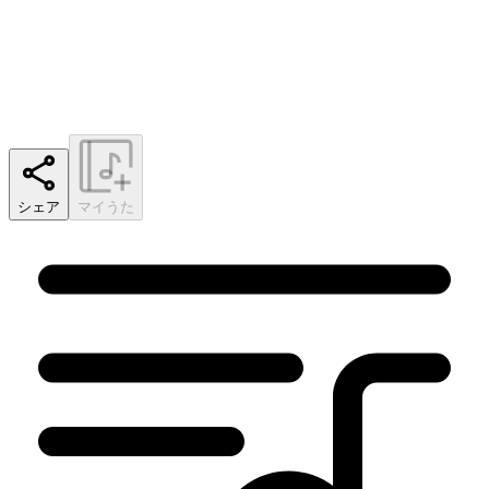
シェア
マイうた