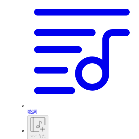
歌詞
マイうた