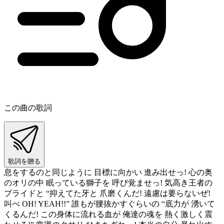
この曲の歌詞
歌詞を贈る
息をするのと同じように 目標に向かい 進み出せっ! 心の奥
のオリの中 眠っている獅子を 呼び覚ませっ! 気高き王者の
プライドと “抑えてた牙と 爪磨くんだ! 遠慮は要らないぜ!
叫べ OH! YEAH!!” 誰もが腰抜かすぐらいの “底力が 湧いて
くるんだ! この身体に流れる血が 俺達の魂を 熱く激しく震