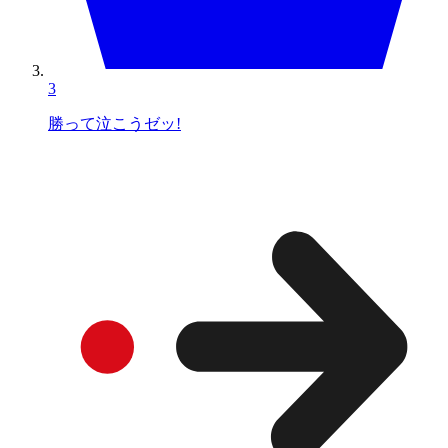
3
勝って泣こうゼッ!