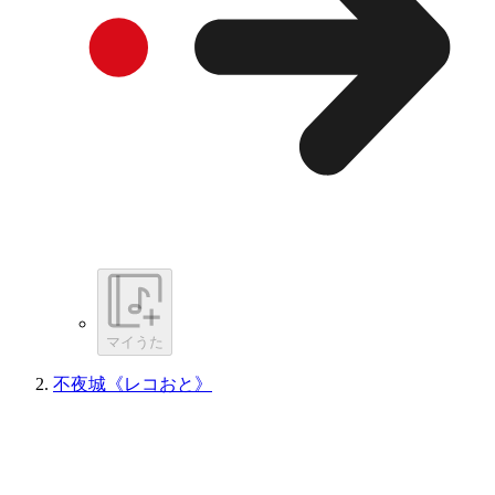
マイうた
不夜城《レコおと》