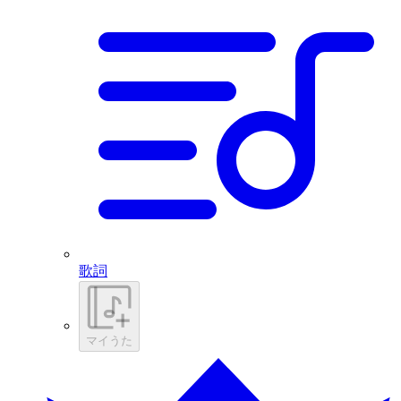
歌詞
マイうた