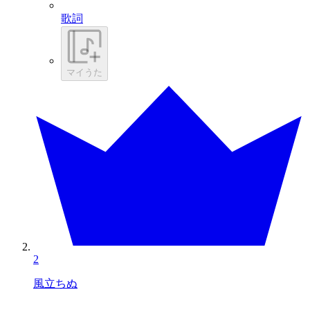
歌詞
マイうた
2
風立ちぬ