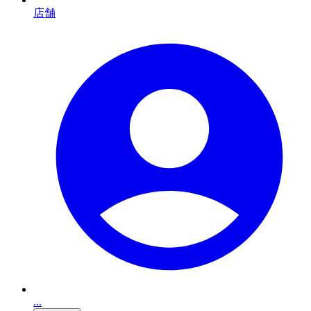
店舗
...