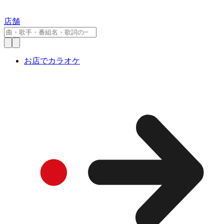
店舗
お店でカラオケ