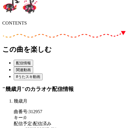
CONTENTS
この曲を楽しむ
配信情報
関連動画
#うたスキ動画
"幾歳月"
のカラオケ配信情報
幾歳月
曲番号
:
312957
キー
:
0
配信予定
:
配信済み