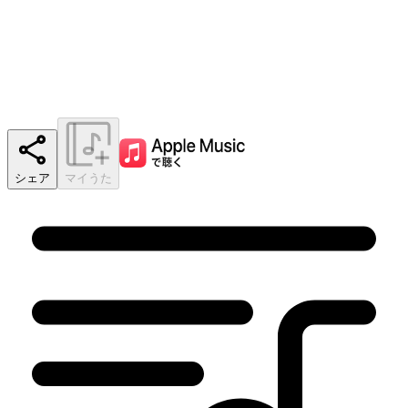
シェア
マイうた