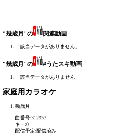
"幾歳月"の
関連動画
「該当データがありません」
"幾歳月"の
#うたスキ動画
「該当データがありません」
家庭用カラオケ
幾歳月
曲番号
:
312957
キー
:
0
配信予定
:
配信済み