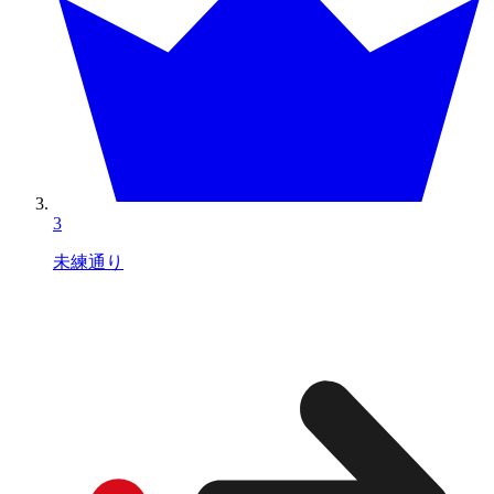
3
未練通り