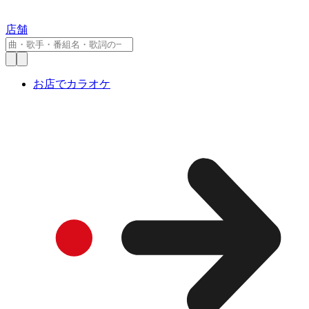
店舗
お店でカラオケ