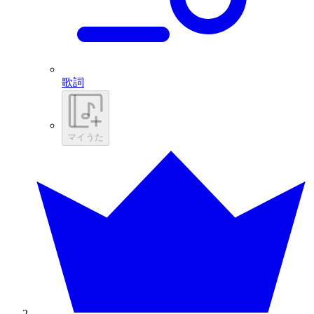
歌詞
マイうた