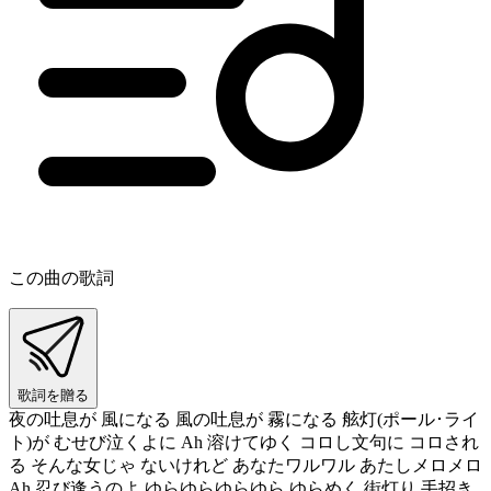
この曲の歌詞
歌詞を贈る
夜の吐息が 風になる 風の吐息が 霧になる 舷灯(ポール･ライ
ト)が むせび泣くよに Ah 溶けてゆく コロし文句に コロされ
る そんな女じゃ ないけれど あなたワルワル あたしメロメロ
Ah 忍び逢うのよ ゆらゆらゆらゆら ゆらめく 街灯り 手招き