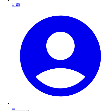
店舗
...