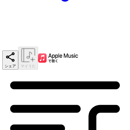
シェア
マイうた