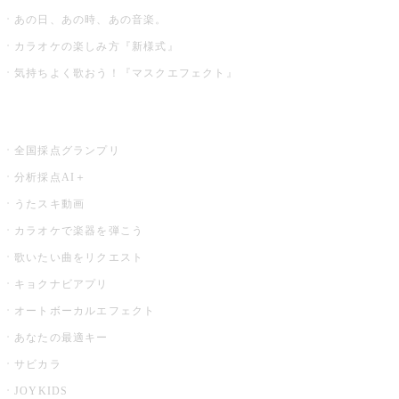
あの日、あの時、あの音楽。
カラオケの楽しみ方『新様式』
気持ちよく歌おう！『マスクエフェクト』
お店でもっと楽しむ
全国採点グランプリ
分析採点AI＋
うたスキ動画
カラオケで楽器を弾こう
歌いたい曲をリクエスト
キョクナビアプリ
オートボーカルエフェクト
あなたの最適キー
サビカラ
JOYKIDS