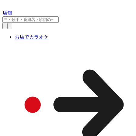
店舗
お店でカラオケ