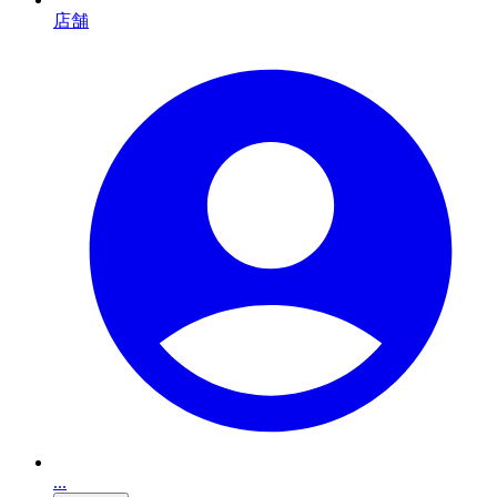
店舗
...