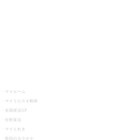
カラオケ楽曲・歌詞検索
カラオケ店舗検索
全国カラオケ大会
イベント・キャンペーン
うたスキ
マイルーム
マイうたスキ動画
全国採点GP
分析採点
マイりれき
前回のカラオケ