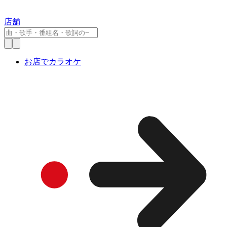
店舗
お店でカラオケ