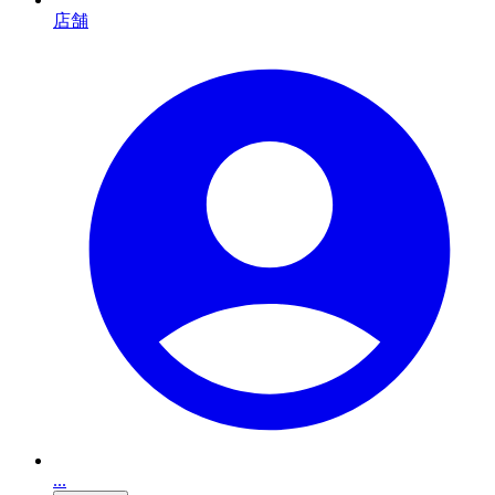
店舗
...