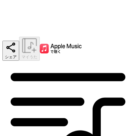
シェア
マイうた