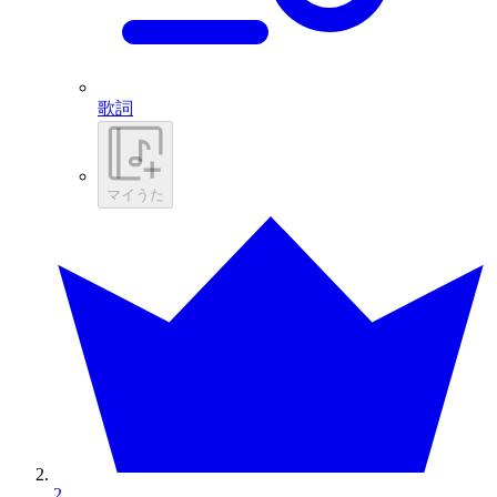
歌詞
マイうた
2