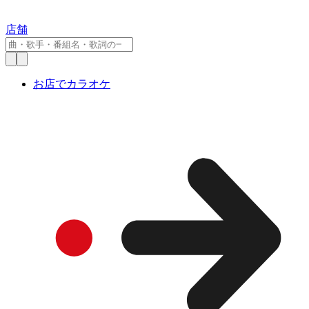
店舗
お店でカラオケ