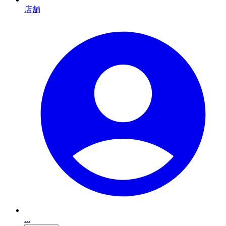
店舗
...