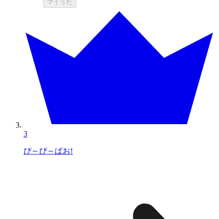
マイうた
3
ぴ～ぴ～ぱお!