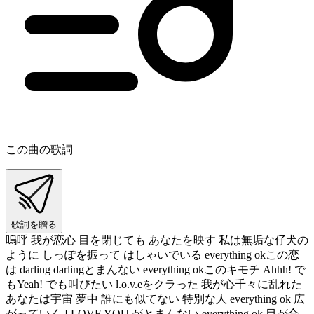
この曲の歌詞
歌詞を贈る
嗚呼 我が恋心 目を閉じても あなたを映す 私は無垢な仔犬の
ように しっぽを振って はしゃいでいる everything okこの恋
は darling darlingとまんない everything okこのキモチ Ahhh! で
もYeah! でも叫びたい l.o.v.eをクラった 我が心千々に乱れた
あなたは宇宙 夢中 誰にも似てない 特別な人 everything ok 広
がっていく I LOVE YOU がとまんない everything ok 目が合