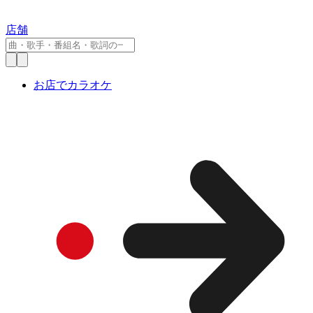
店舗
お店でカラオケ