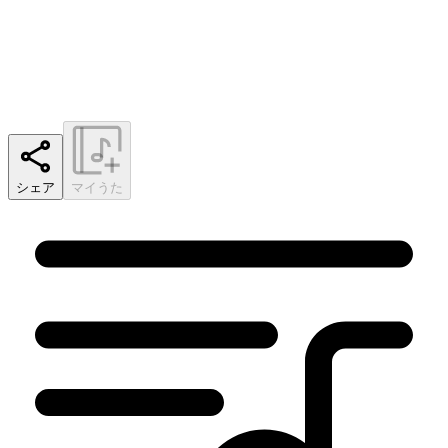
シェア
マイうた