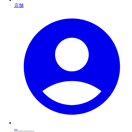
店舗
...