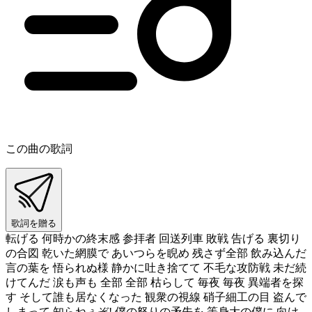
この曲の歌詞
歌詞を贈る
転げる 何時かの終末感 参拝者 回送列車 敗戦 告げる 裏切り
の合図 乾いた網膜で あいつらを睨め 残さず全部 飲み込んだ
言の葉を 悟られぬ様 静かに吐き捨てて 不毛な攻防戦 未だ続
けてんだ 涙も声も 全部 全部 枯らして 毎夜 毎夜 異端者を探
す そして誰も居なくなった 観衆の視線 硝子細工の目 盗んで
しまって 知らねぇぞ! 僕の怒りの矛先を 等身大の僕に 向け