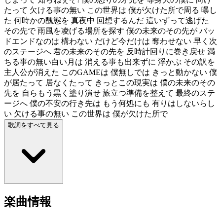
たって 欠ける事の無い この世界は 僕が欠けた所で周る 曝し
た 何時かの醜態を 真夜中 回想するんだ 這いずって逃げた
その先で 雨風を凌げる場所を探す 僕の未来のその先が バッ
ドエンドなのは 構わない だけど今だけは 奪わせない 早く次
のステージへ 君の未来のその先を 反時計回りに巻き戻せ 満
ちる事の無い白い月は 消える事も出来ずに 浮かぶ その訳を
主人公が消えた このGAMEは 僕無しでは きっと動かない 僕
が居たって 居なくたって きっとこの現実は 僕の未来のその
先を 自らもう黒く塗り潰せ 旅立つ準備を整えて 最終のステ
ージへ 僕の不安の行き先は もう何処にも 有りはしないらし
い 欠ける事の無い この世界は 僕が欠けた所で
歌詞をすべて見る
楽曲情報