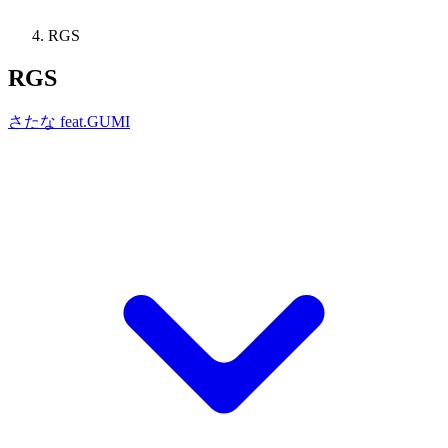
RGS
RGS
さたな feat.GUMI