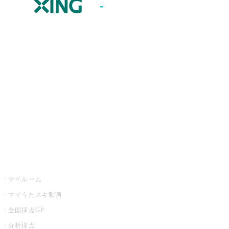
JOYSOUND.comトップ
カラオケ楽曲・歌詞検索
カラオケ店舗検索
全国カラオケ大会
イベント・キャンペーン
うたスキ
マイルーム
マイうたスキ動画
全国採点GP
分析採点