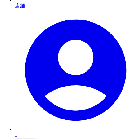
店舗
...