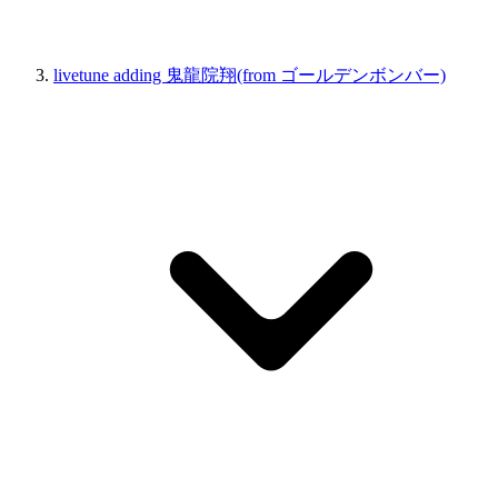
livetune adding 鬼龍院翔(from ゴールデンボンバー)