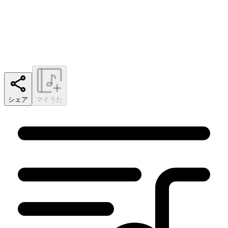
シェア
マイうた