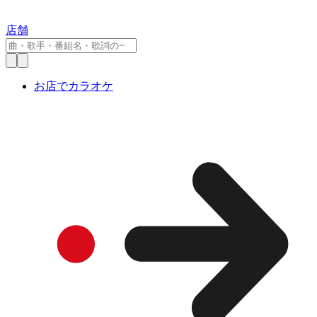
店舗
お店でカラオケ