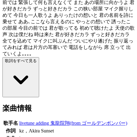
前では 緊張して何も言えなくて また あの場所に向かうよ 君
が好きだカラ ずっと好きだカラ この狭い部屋 マイク握りし
めて 今日も一人歌うよ ありったけの想いと 君の名前を詩に
乗せて ああ､ここなら言えるのに やっとの想いで 誘ったこ
の部屋 今目の前では 君が歌ってる 初めて聴けたよ 天使の歌
声 次は僕だね 時は来た 君が好きだカラ ずっと好きだカラ
全てを込めて マイクに叫ぶんだ ついにやり遂げた 振り返っ
てみれば 君は片方の耳塞いで 電話をしながら 席 立って 出
ていくよ｡｡｡｡
歌詞をすべて見る
楽曲情報
歌手名
livetune adding 鬼龍院翔(from ゴールデンボンバー)
作詞
kz，Akira Sunset