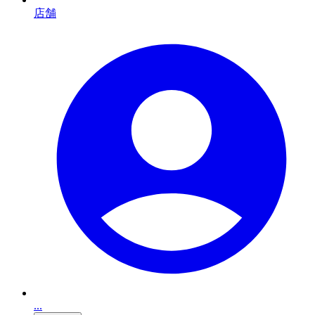
店舗
...