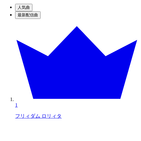
人気曲
最新配信曲
1
フリィダム ロリィタ