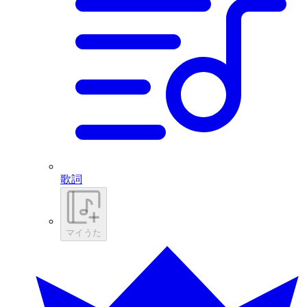
歌詞
マイうた