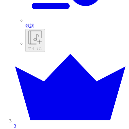
歌詞
マイうた
3