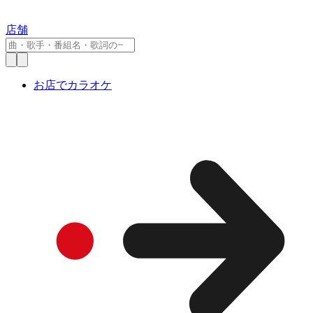
店舗
お店でカラオケ