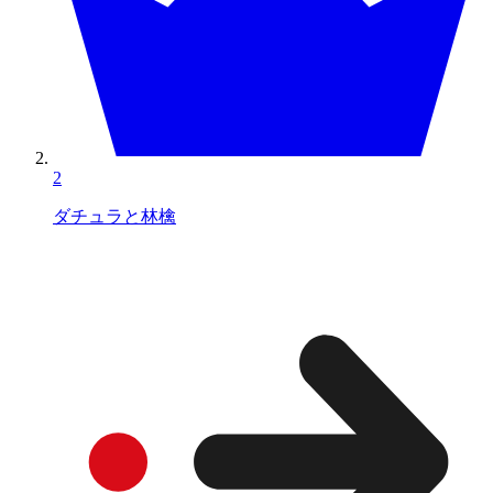
2
ダチュラと林檎