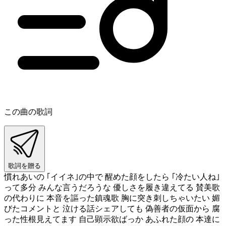
この曲の歌詞
歌詞を贈る
慣れあいの ｢イイネ｣の中で 醒めた顔をしたら ｢冷たい人ね｣
って多分 みんな言うだろうな 優しさを履き違えてる 賛美歌
の代わりに 本音を謳った鎮魂歌 胸に突き刺しちゃいたい 媚
びたコメントと 泣ける話シェアしても 偽善者の仮面から 腐
った性根見えてます 自己顕示欲ばっか あふれた顔の 本達に