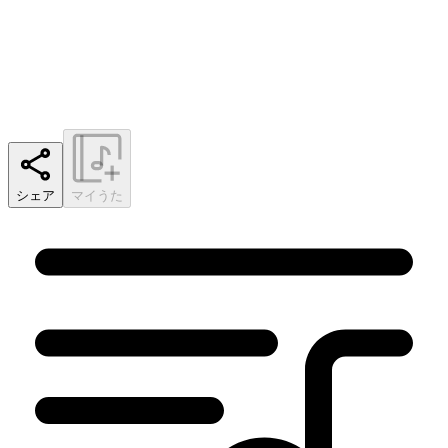
シェア
マイうた