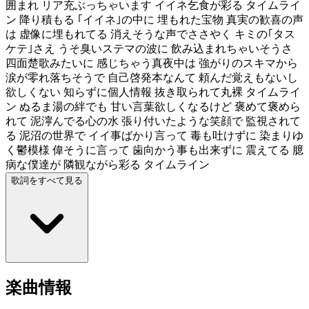
囲まれ リア充ぶっちゃいます イイネ乞食が彩る タイムライ
ン 降り積もる ｢イイネ｣の中に 埋もれた宝物 真実の歓喜の声
は 虚像に埋もれてる 消えそうな声でささやく キミの｢タス
ケテ｣さえ うそ臭いステマの波に 飲み込まれちゃいそうさ
四面楚歌みたいに 感じちゃう真夜中は 強がりのスキマから
涙が零れ落ちそうで 自己啓発本なんて 頼んだ覚えもないし
欲しくない 知らずに個人情報 抜き取られて丸裸 タイムライ
ン ぬるま湯の絆でも 甘い言葉欲しくなるけど 褒めて褒めら
れて 泥濘んでる心の水 張り付いたような笑顔で 監視されて
る 泥沼の世界で イイ事ばかり言って 毒も吐けずに 染まりゆ
く鬱模様 偉そうに言って 歯向かう事も出来ずに 震えてる 臆
病な僕達が 隣観ながら彩る タイムライン
歌詞をすべて見る
楽曲情報