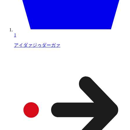
1
アイダァジゥダーガァ