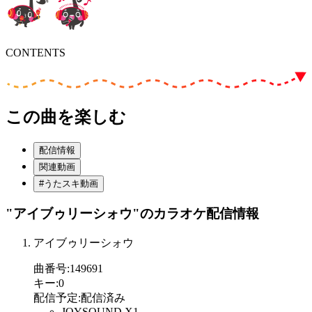
CONTENTS
この曲を楽しむ
配信情報
関連動画
#うたスキ動画
"アイブゥリーシォウ"
のカラオケ配信情報
アイブゥリーシォウ
曲番号
:
149691
キー
:
0
配信予定
:
配信済み
JOYSOUND X1