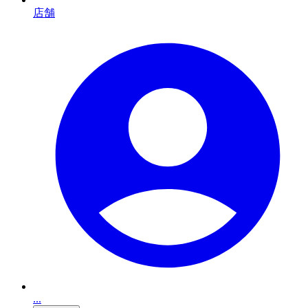
店舗
...