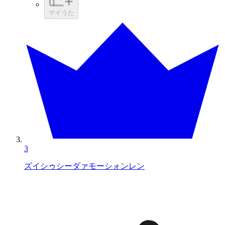
マイうた
3
ズイシゥシーダァモーシォンレン