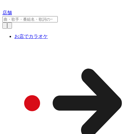
店舗
お店でカラオケ