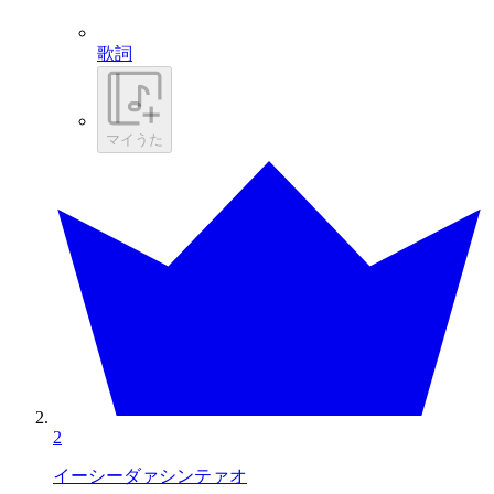
歌詞
マイうた
2
イーシーダァシンテァオ