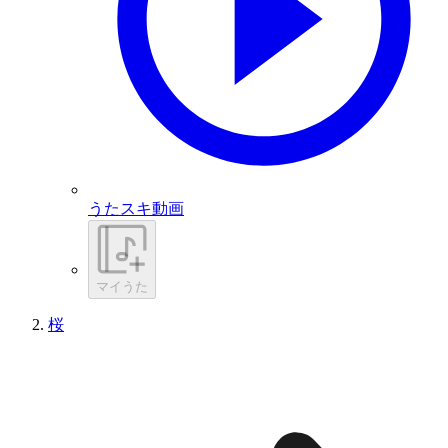
うたスキ動画
マイうた
桜