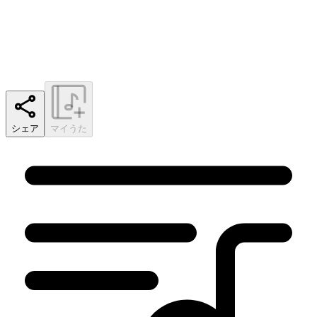
シェア
マイうた