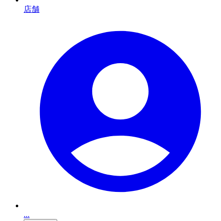
店舗
...