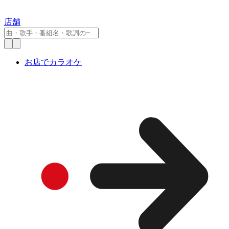
店舗
お店でカラオケ