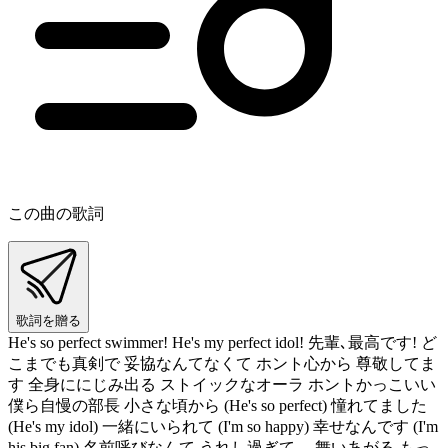
この曲の歌詞
歌詞を贈る
He's so perfect swimmer! He's my perfect idol! 先輩､最高です! ど
こまでも真剣で 妥協なんてなくて ホント心から 尊敬してま
す 全身ににじみ出る ストイックなオーラ ホントかっこいい
僕ら自慢の部長 小さな頃から (He's so perfect) 憧れてました
(He's my idol) 一緒にいられて (I'm so happy) 幸せなんです (I'm
his big fan) 名前呼びなんて うれし過ぎて… 舞いあがる もっ