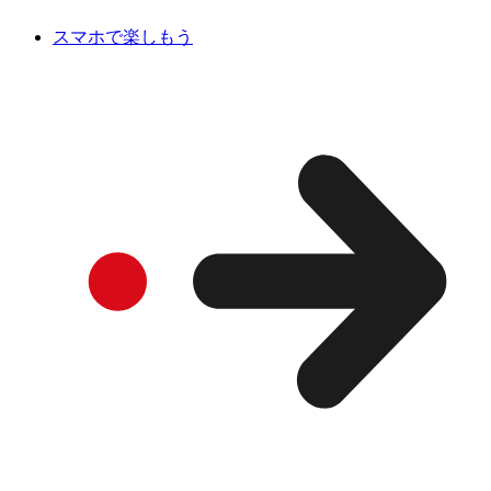
スマホで楽しもう