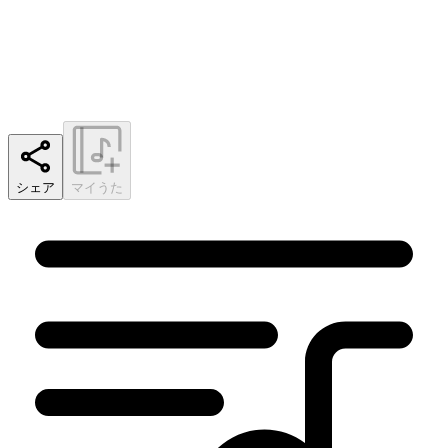
シェア
マイうた