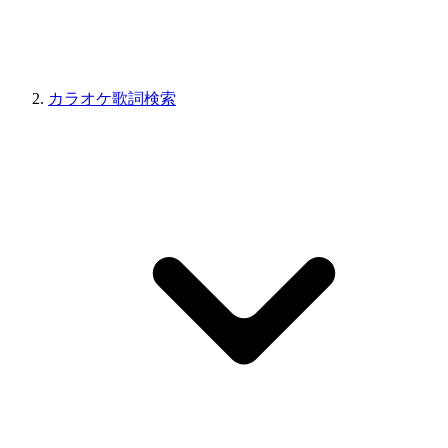
カラオケ歌詞検索