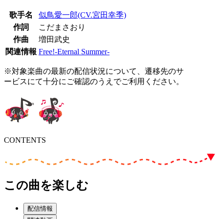
歌手名
似鳥愛一郎(CV.宮田幸季)
作詞
こだまさおり
作曲
増田武史
関連情報
Free!-Eternal Summer-
※対象楽曲の最新の配信状況について、遷移先のサ
ービスにて十分にご確認のうえでご利用ください。
CONTENTS
この曲を楽しむ
配信情報