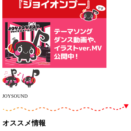
JOYSOUND
オススメ情報