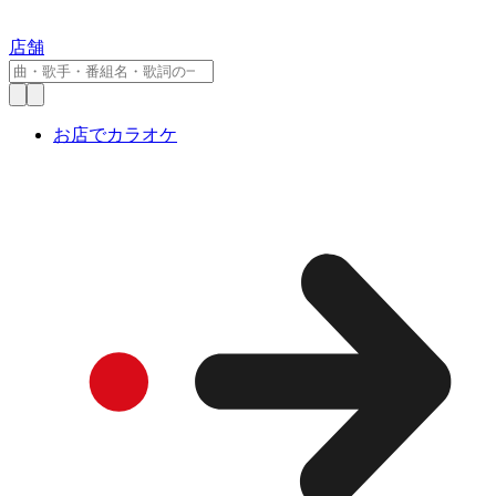
店舗
お店でカラオケ