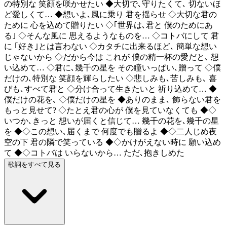
の特別な 笑顔を咲かせたい ◆大切で､守りたくて､ 切ないほ
ど愛しくて… ◆想いよ､風に乗り 君を揺らせ ◇大切な君の
ために 心を込めて贈りたい ◇｢世界は､君と 僕のためにあ
る｣ ◇そんな風に 思えるようなものを… ◇コトバにして 君
に ｢好き｣とは言わない ◇カタチに出来るほど､ 簡単な想い
じゃないから ◇だから今は これが 僕の精一杯の愛だと､ 想
い込めて… ◇君に､幾千の星を その瞳いっぱい､贈って ◇僕
だけの､特別な 笑顔を輝らしたい ◇悲しみも､苦しみも､ 喜
びも､すべて君と ◇分け合って生きたいと 祈り込めて… ◆
僕だけの花を､ ◇僕だけの星を ◆ありのまま､ 飾らない君を
もっと見せて? ◇たとえ君の心が 僕を見ていなくても ◆◇
いつか､きっと 想いが届くと信じて… 幾千の花を､幾千の星
を ◆◇この想い､届くまで 何度でも贈るよ ◆◇二人じめ夜
空の下 君の隣で笑っている ◆◇かけがえない時に 願い込め
て ◆◇コトバは いらないから… ただ､抱きしめた
歌詞をすべて見る