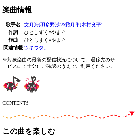
楽曲情報
歌手名
文月海(羽多野渉)&霜月隼(木村良平)
作詞
ひとしずく×やま△
作曲
ひとしずく×やま△
関連情報
ツキウタ。
※対象楽曲の最新の配信状況について、遷移先のサ
ービスにて十分にご確認のうえでご利用ください。
CONTENTS
この曲を楽しむ