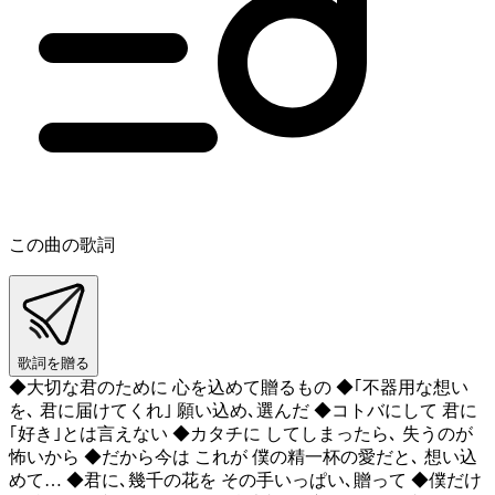
この曲の歌詞
歌詞を贈る
◆大切な君のために 心を込めて贈るもの ◆｢不器用な想い
を､ 君に届けてくれ｣ 願い込め､選んだ ◆コトバにして 君に
｢好き｣とは言えない ◆カタチに してしまったら､ 失うのが
怖いから ◆だから今は これが 僕の精一杯の愛だと､ 想い込
めて… ◆君に､幾千の花を その手いっぱい､贈って ◆僕だけ