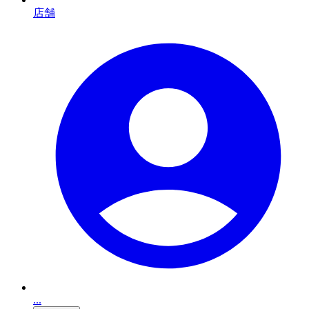
店舗
...