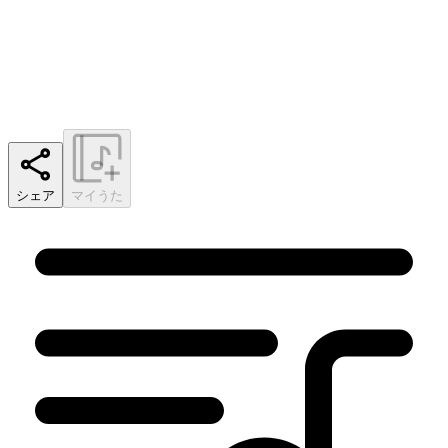
シェア
マイうた