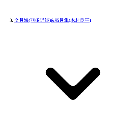
文月海(羽多野渉)&霜月隼(木村良平)