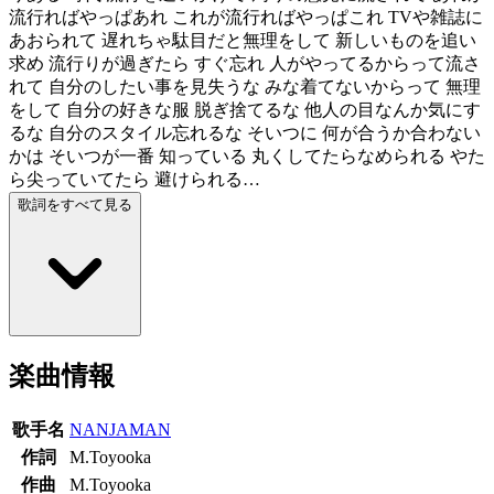
流行ればやっぱあれ これが流行ればやっぱこれ TVや雑誌に
あおられて 遅れちゃ駄目だと無理をして 新しいものを追い
求め 流行りが過ぎたら すぐ忘れ 人がやってるからって流さ
れて 自分のしたい事を見失うな みな着てないからって 無理
をして 自分の好きな服 脱ぎ捨てるな 他人の目なんか気にす
るな 自分のスタイル忘れるな そいつに 何が合うか合わない
かは そいつが一番 知っている 丸くしてたらなめられる やた
ら尖っていてたら 避けられる…
歌詞をすべて見る
楽曲情報
歌手名
NANJAMAN
作詞
M.Toyooka
作曲
M.Toyooka