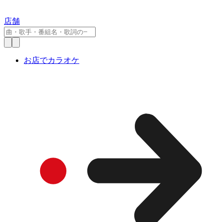
店舗
お店でカラオケ