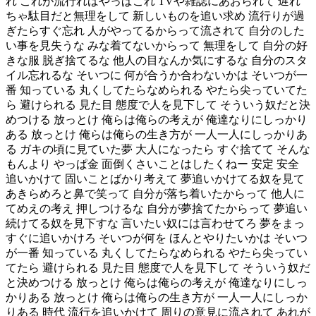
れ これが流行ればやっぱこれ TVや雑誌にあおられて 遅れ
ちゃ駄目だと無理をして 新しいものを追い求め 流行りが過
ぎたらすぐ忘れ 人がやってるからって流されて 自分のした
い事を見失うな みな着てないからって 無理をして 自分の好
きな服 脱ぎ捨てるな 他人の目なんか気にするな 自分のスタ
イル忘れるな そいつに 何が合うか合わないかは そいつが一
番 知っている 丸くしてたらなめられる やたら尖っていてた
ら 避けられる 見た目 態度で人を見下して そういう奴だと決
めつける 放っとけ 俺らは俺らの考えが 俺達なりにしっかり
ある 放っとけ 俺らは俺らの生き方が 一人一人にしっかりあ
る ガキの頃に見ていた夢 大人になったら すぐ捨てて そんな
もんより やっぱ金 面倒くさいことはしたくねー 安定 安全
追いかけて 固いことばかり考えて 夢追いかけてる奴を見て
あきらめろと鼻で笑って 自分が落ち着いたからって 他人に
てめえの考え 押しつけるな 自分が夢捨てたからって 夢追い
続けてる奴を見下すな 言いたい奴には言わせてろ 夢をまっ
すぐに追いかけろ そいつが何を ほんとやりたいかは そいつ
が一番 知っている 丸くしてたらなめられる やたら尖ってい
てたら 避けられる 見た目 態度で人を見下して そういう奴だ
と決めつける 放っとけ 俺らは俺らの考えが 俺達なりにしっ
かりある 放っとけ 俺らは俺らの生き方が 一人一人にしっか
りある 時代 流行を追いかけて 周りの意見に流されて あれが