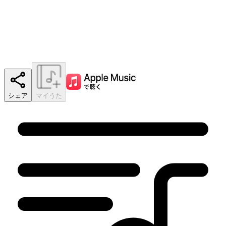
シェア
マイうた