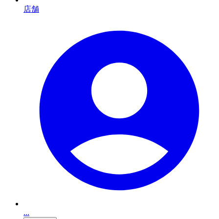
店舗
...