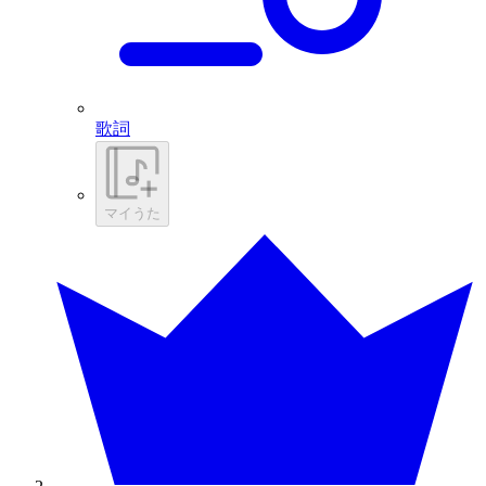
歌詞
マイうた