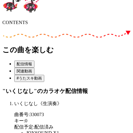
CONTENTS
この曲を楽しむ
配信情報
関連動画
#うたスキ動画
"いくじなし"
のカラオケ配信情報
いくじなし《生演奏》
曲番号
:
330073
キー
:
0
配信予定
:
配信済み
JOYSOUND X1