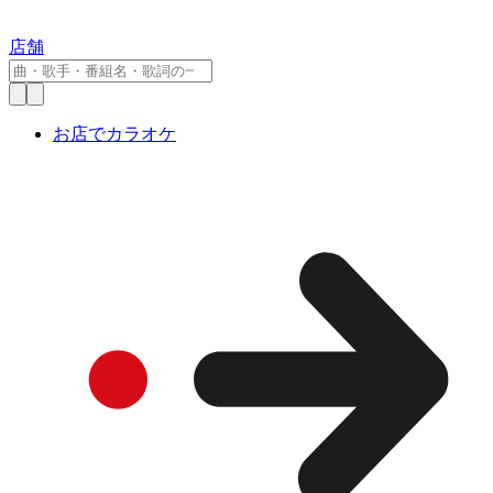
店舗
お店でカラオケ