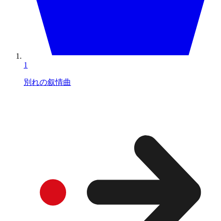
1
別れの叙情曲