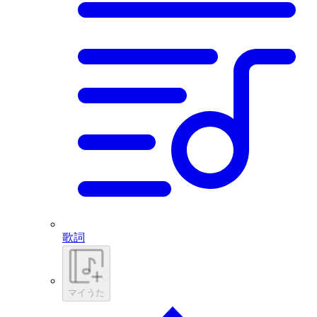
歌詞
マイうた