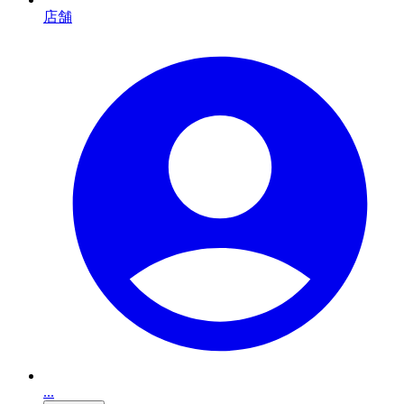
店舗
...