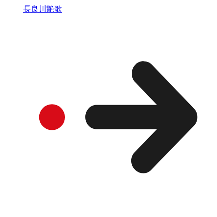
長良川艶歌