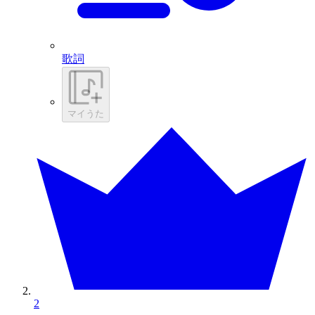
歌詞
マイうた
2