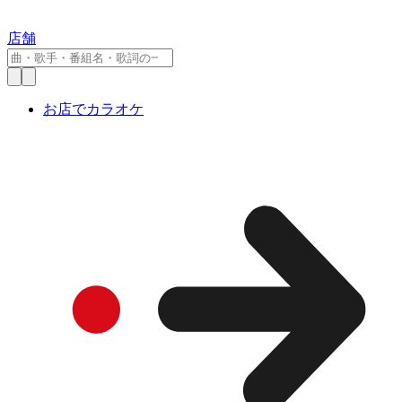
店舗
お店でカラオケ