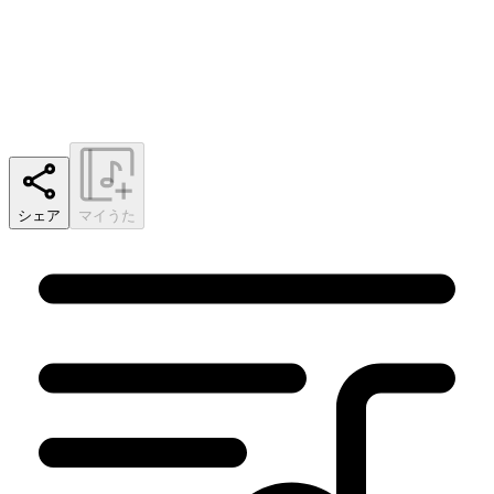
シェア
マイうた