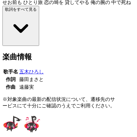
せお前も ひとり旅 恋の塒を 貸してやる 俺の腕の 中で死ね
歌詞をすべて見る
楽曲情報
歌手名
五木ひろし
作詞
藤田まさと
作曲
遠藤実
※対象楽曲の最新の配信状況について、遷移先のサ
ービスにて十分にご確認のうえでご利用ください。