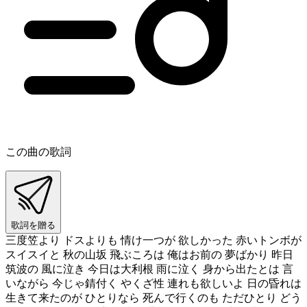
この曲の歌詞
歌詞を贈る
三度笠より ドスよりも 情け一つが 欲しかった 赤いトンボが
スイスイと 秋の山坂 飛ぶころは 俺はお前の 夢ばかり 昨日
筑波の 風に泣き 今日は大利根 雨に泣く 身から出たとは 言
いながら 今じゃ錆付く やくざ性 連れも欲しいよ 日の昏れは
生きて来たのが ひとりなら 死んで行くのも ただひとり どう