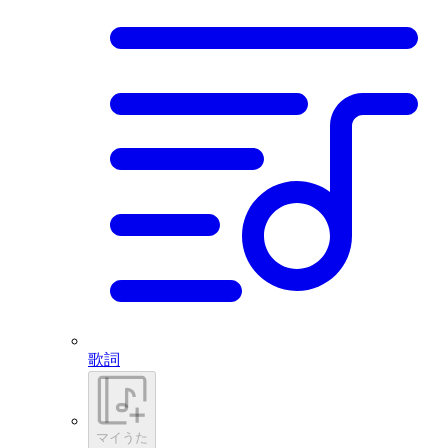
歌詞
マイうた