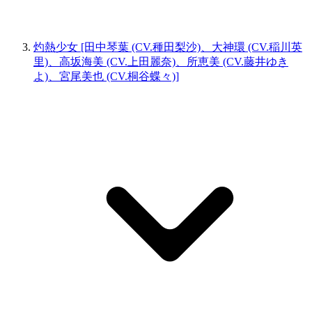
灼熱少女 [田中琴葉 (CV.種田梨沙)、大神環 (CV.稲川英
里)、高坂海美 (CV.上田麗奈)、所恵美 (CV.藤井ゆき
よ)、宮尾美也 (CV.桐谷蝶々)]