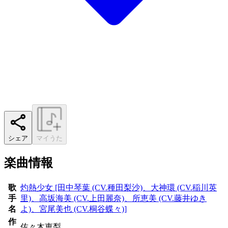
シェア
マイうた
楽曲情報
歌
灼熱少女 [田中琴葉 (CV.種田梨沙)、大神環 (CV.稲川英
手
里)、高坂海美 (CV.上田麗奈)、所恵美 (CV.藤井ゆき
名
よ)、宮尾美也 (CV.桐谷蝶々)]
作
佐々木恵梨