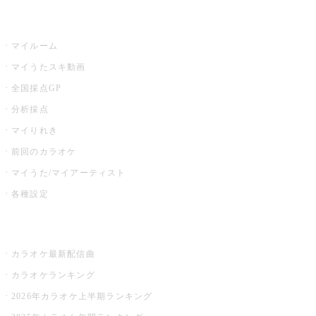
うたスキ
マイルーム
マイうたスキ動画
全国採点GP
分析採点
マイりれき
前回のカラオケ
マイうた/マイアーティスト
各種設定
お店でカラオケ
カラオケ最新配信曲
カラオケランキング
2026年カラオケ上半期ランキング