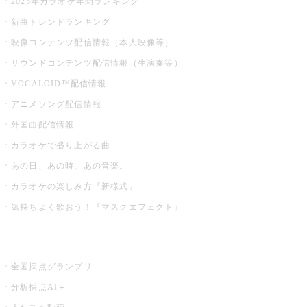
2025年カラオケ年間ランキング
新曲トレンドランキング
映像コンテンツ配信情報（本人映像等）
サウンドコンテンツ配信情報（生演奏等）
VOCALOID™配信情報
アニメソング配信情報
外国曲配信情報
カラオケで盛り上がる曲
あの日、あの時、あの音楽。
カラオケの楽しみ方『新様式』
気持ちよく歌おう！『マスクエフェクト』
お店でもっと楽しむ
全国採点グランプリ
分析採点AI＋