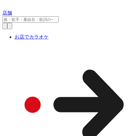
店舗
お店でカラオケ