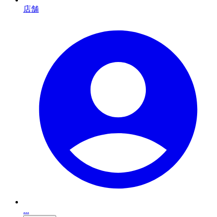
店舗
...