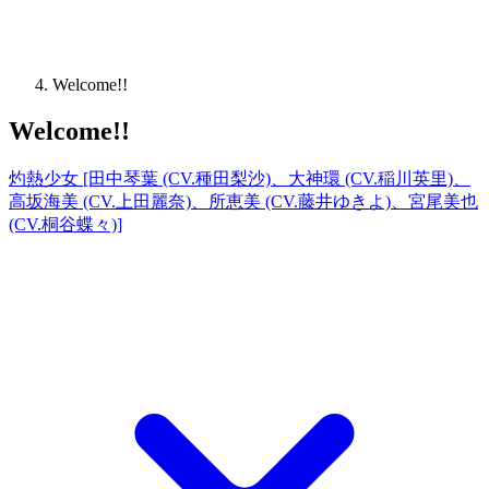
Welcome!!
Welcome!!
灼熱少女 [田中琴葉 (CV.種田梨沙)、大神環 (CV.稲川英里)、
高坂海美 (CV.上田麗奈)、所恵美 (CV.藤井ゆきよ)、宮尾美也
(CV.桐谷蝶々)]