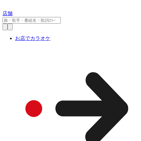
店舗
お店でカラオケ