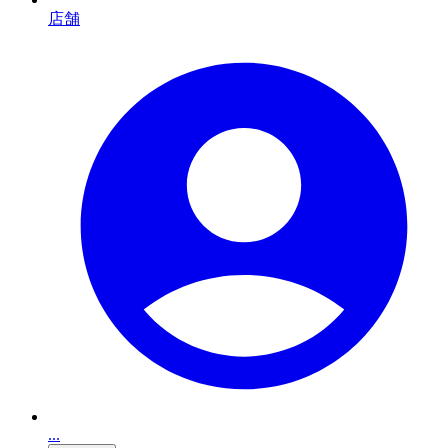
店舗
...