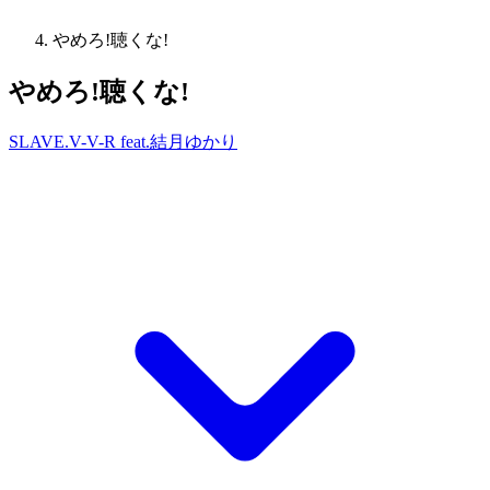
やめろ!聴くな!
やめろ!聴くな!
SLAVE.V-V-R feat.結月ゆかり