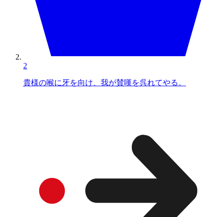
2
貴様の喉に牙を向け、我が賛嘆を呉れてやる。