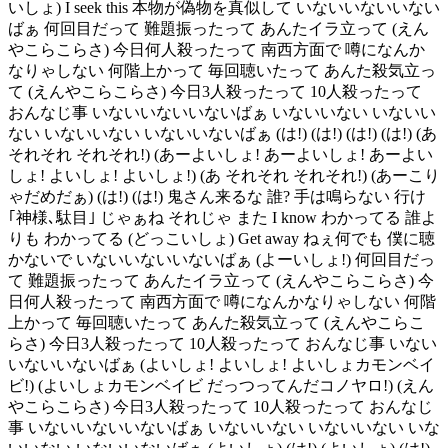
いしょ) I seek this 本物が偽物を真似して いないいないいない
ばぁ 何回目だって 難題振ったって あんたイラ立って (えん
やこらこらさ) 今日何人殺ったって 南西方面で 噂になんか
なりゃしない 何階上かって 毎回聴いたって あんた殺気立っ
て (えんやこらこらさ) 今日3人殺ったって 10人殺ったって
おんなじ事 いないいないいないばぁ いないいない いないい
ない いないいない いないいないばぁ (は!) (は!) (は!) (は!) (あ
それそれ それそれ!) (あーよいしょ! あーよいしょ! あーよい
しょ! よいしょ! よいしょ!) (あ それそれ それそれ!) (あーこり
ゃだめだぁ) (は!) (は!) 鬼さん来るな 誰? 手は鳴らない 行け
｢神様､駄目｣ じゃぁね それじゃ また I know わかってる 誰よ
りも わかってる (どっこいしょ) Get away ねぇ何でも 僕に聴
かないで いないいないいないばぁ (よーいしょ!) 何回目だっ
て 難題振ったって あんたイラ立って (えんやこらこらさ) 今
日何人殺ったって 南西方面で 噂になんかなりゃしない 何階
上かって 毎回聴いたって あんた殺気立って (えんやこらこ
らさ) 今日3人殺ったって 10人殺ったって おんなじ事 いない
いないいないばぁ (よいしょ! よいしょ! よいしょカモンベイ
ビ!) (よいしょカモンベイビ だっつってんだコノヤロ!) (えん
やこらこらさ) 今日3人殺ったって 10人殺ったって おんなじ
事 いないいないいないばぁ いないいない いないいない いな