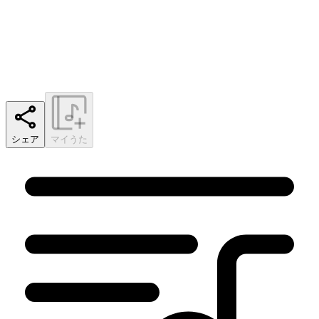
シェア
マイうた