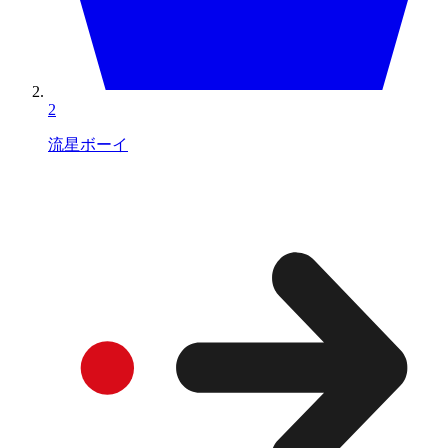
2
流星ボーイ