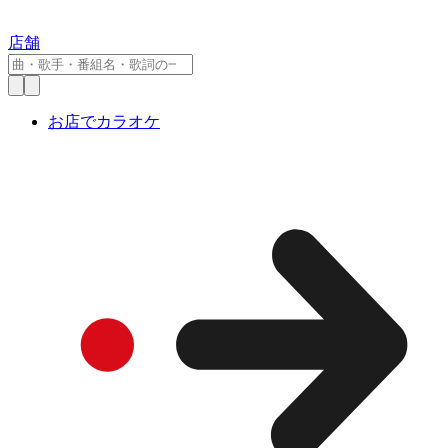
店舗
お店でカラオケ