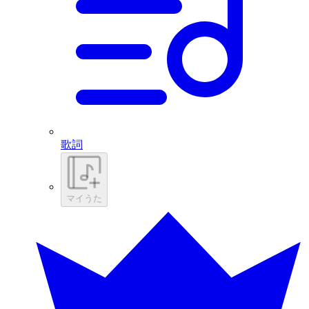
歌詞
マイうた