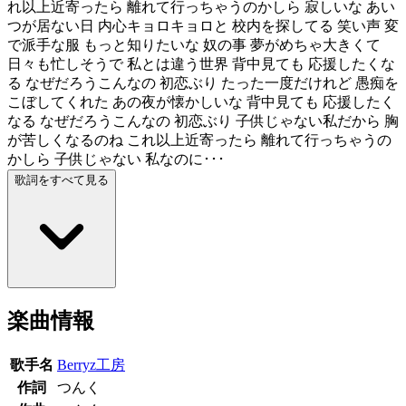
れ以上近寄ったら 離れて行っちゃうのかしら 寂しいな あい
つが居ない日 内心キョロキョロと 校内を探してる 笑い声 変
で派手な服 もっと知りたいな 奴の事 夢がめちゃ大きくて
日々も忙しそうで 私とは違う世界 背中見ても 応援したくな
る なぜだろうこんなの 初恋ぶり たった一度だけれど 愚痴を
こぼしてくれた あの夜が懐かしいな 背中見ても 応援したく
なる なぜだろうこんなの 初恋ぶり 子供じゃない私だから 胸
が苦しくなるのね これ以上近寄ったら 離れて行っちゃうの
かしら 子供じゃない 私なのに･･･
歌詞をすべて見る
楽曲情報
歌手名
Berryz工房
作詞
つんく