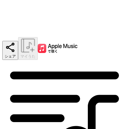
シェア
マイうた