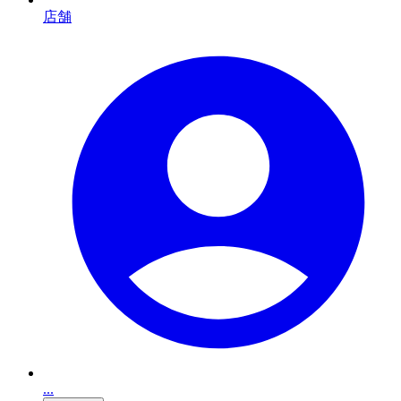
店舗
...