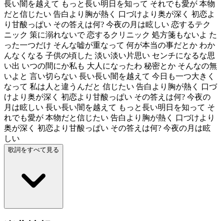
長い闇を越えて もっと長い明日を知って それでも愛が 本物
だと信じたい 告白より胸が熱く 口づけより奥が深く 初恋よ
り甘酸っぱい その答えは何? 今夜の月は眩しい 恋するテク
ニック 策に溺れないで 恋するクリニック 処方箋もないよ た
った一つだけ そんな嘘が重なって 何が本当の事だとか わか
んなくなる 子供の頃した 淡い淡い片思い センチになるな思
い出 いつの間にか私も 大人になったわ 秘密とか そんなの無
いよと 言い切らない 長い長い闇を越えて 今日も一つ大きく
なって 私は人と違うんだと 信じたい 告白より胸が熱く 口づ
けより奥が深く 初恋より甘酸っぱい その答えは何? 今夜の
月は眩しい 長い長い闇を越えて もっと長い明日を知って そ
れでも愛が 本物だと信じたい 告白より胸が熱く 口づけより
奥が深く 初恋より甘酸っぱい その答えは何? 今夜の月は眩
しい
歌詞をすべて見る