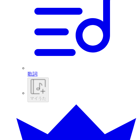
歌詞
マイうた