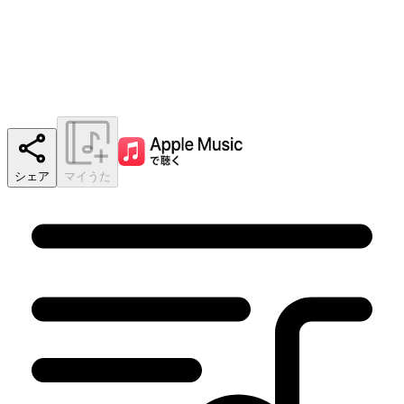
シェア
マイうた