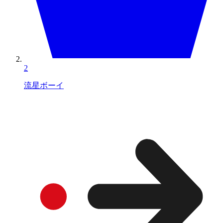
2
流星ボーイ