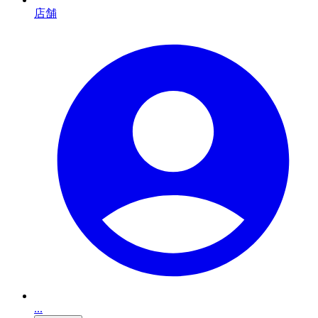
店舗
...