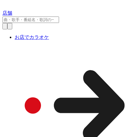
店舗
お店でカラオケ