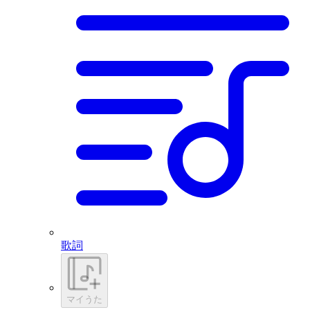
歌詞
マイうた