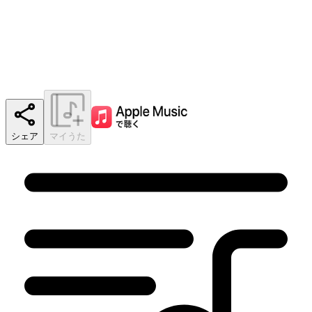
シェア
マイうた