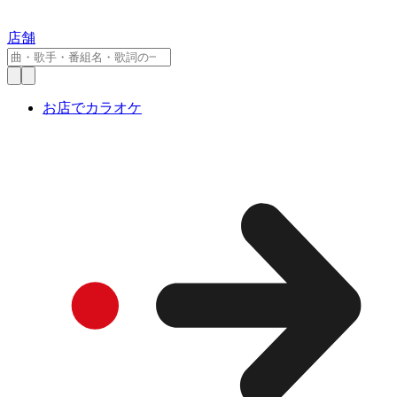
店舗
お店でカラオケ