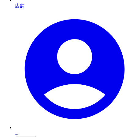
店舗
...