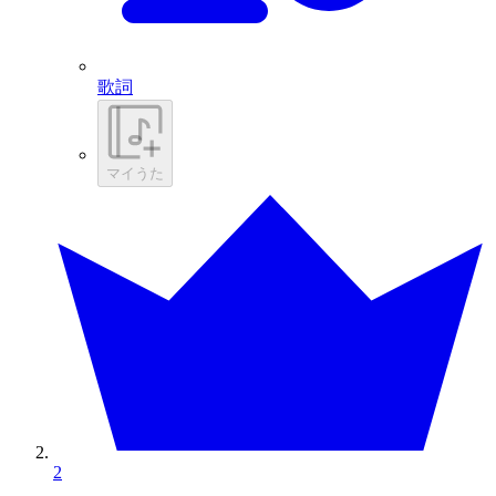
歌詞
マイうた
2