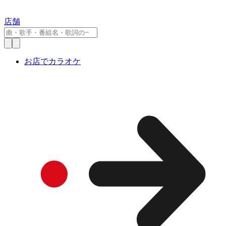
店舗
お店でカラオケ