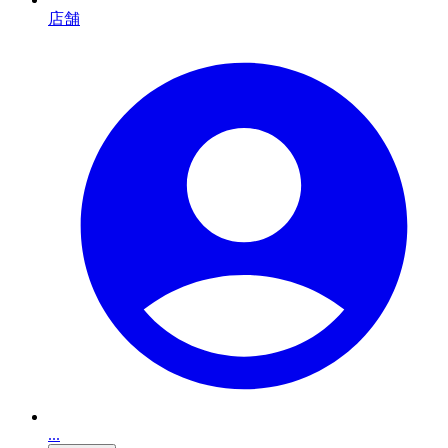
店舗
...