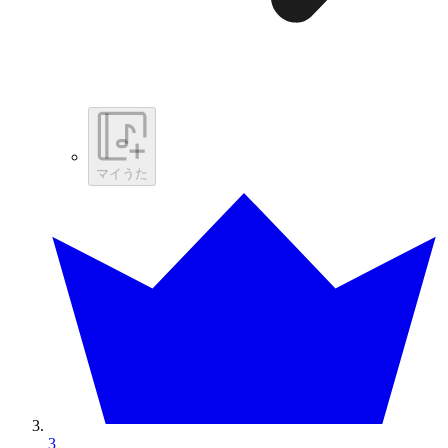
マイうた
3