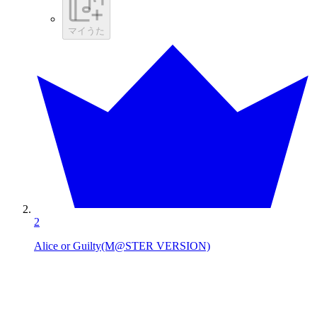
マイうた
2
Alice or Guilty(M@STER VERSION)