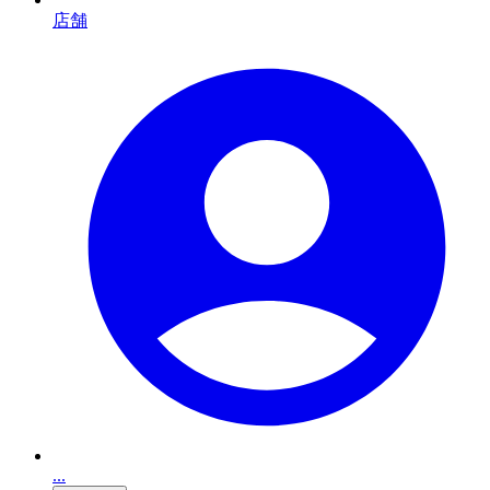
店舗
...