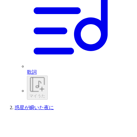
歌詞
マイうた
惑星が瞬いた夜に