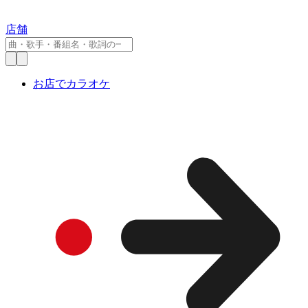
店舗
お店でカラオケ