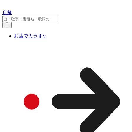
店舗
お店でカラオケ