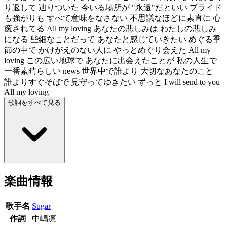
り返して 辿りついた 今いる場所が "永遠"だといい プライド
も強がりも すべて意味をなさない 不思議なほどに素直に 心
癒されてる All my loving あなたの悲しみは わたしの悲しみ
になる 些細なことだって あなたと感じていきたい めぐる季
節の中で かけがえのない人に やっとめぐり会えた All my
loving この広い地球で あなたに出会えたことが 私の人生で
一番素晴らしい news 世界中で誰より 大切なあなたのこと
誰よりすぐそばで 見守ってゆきたい ずっと I will send to you
All my loving
歌詞をすべて見る
楽曲情報
歌手名
Sugar
作詞
中嶋凛