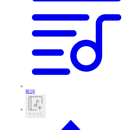
歌詞
マイうた