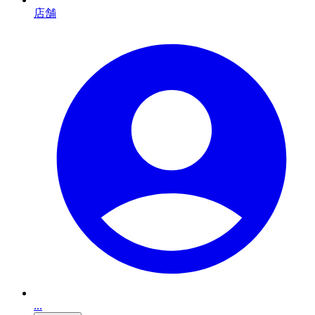
店舗
...