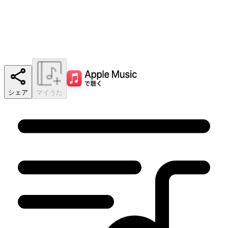
シェア
マイうた