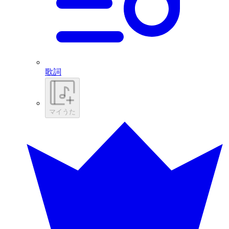
歌詞
マイうた