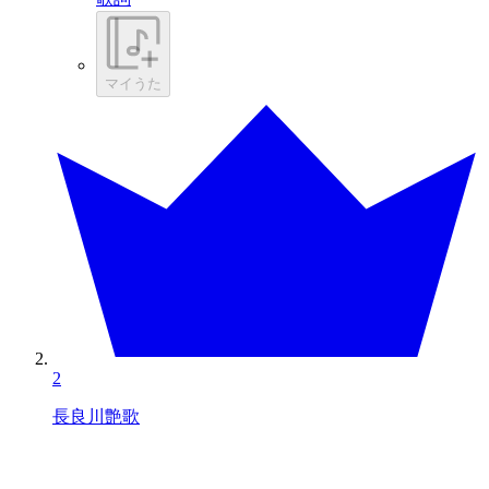
マイうた
2
長良川艶歌