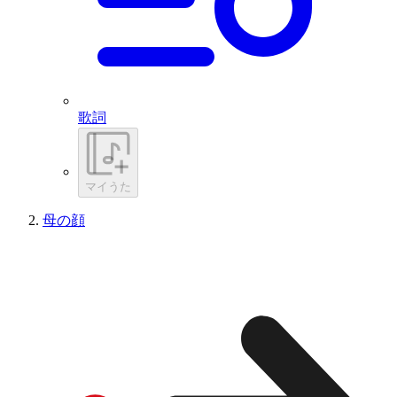
歌詞
マイうた
母の顔