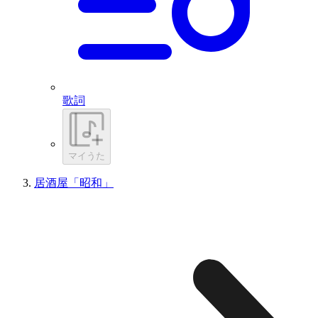
歌詞
マイうた
居酒屋「昭和」