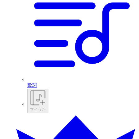
歌詞
マイうた