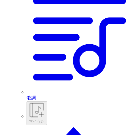
歌詞
マイうた