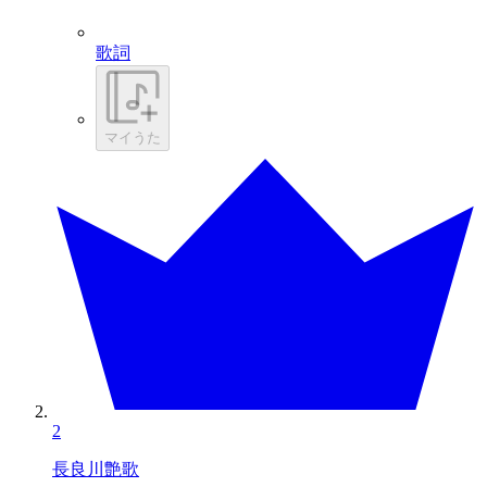
歌詞
マイうた
2
長良川艶歌