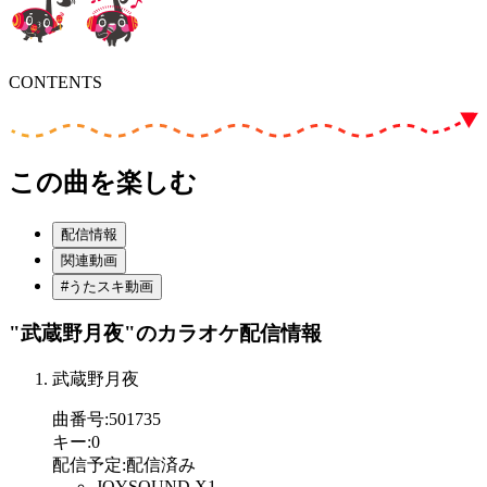
CONTENTS
この曲を楽しむ
配信情報
関連動画
#うたスキ動画
"武蔵野月夜"
のカラオケ配信情報
武蔵野月夜
曲番号
:
501735
キー
:
0
配信予定
:
配信済み
JOYSOUND X1