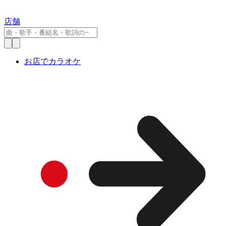
店舗
お店でカラオケ