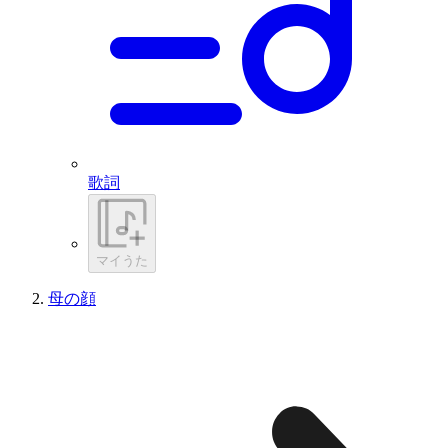
歌詞
マイうた
母の顔