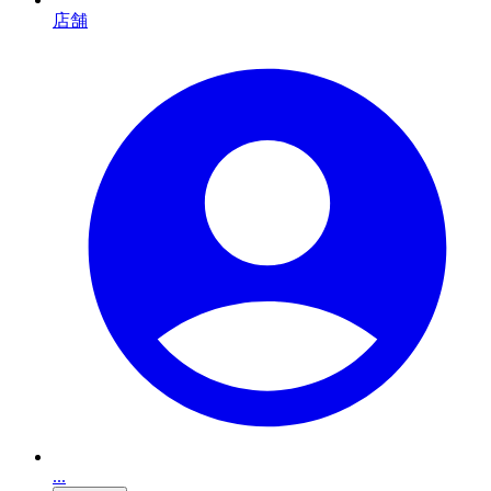
店舗
...