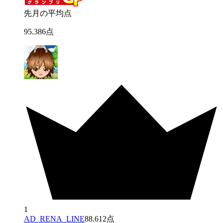
先月の平均点
95
.
386
点
1
AD_RENA_LINE
88.612点