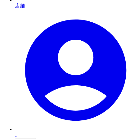
店舗
...