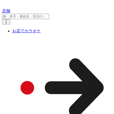
店舗
お店でカラオケ