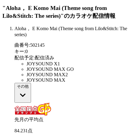
"Aloha， E Komo Mai (Theme song from
Lilo&Stitch: The series)"
のカラオケ配信情報
Aloha， E Komo Mai (Theme song from Lilo&Stitch: The
series)
曲番号
:
502145
キー
:
0
配信予定
:
配信済み
JOYSOUND X1
JOYSOUND MAX GO
JOYSOUND MAX2
JOYSOUND MAX
その他
先月の平均点
84
.
231
点