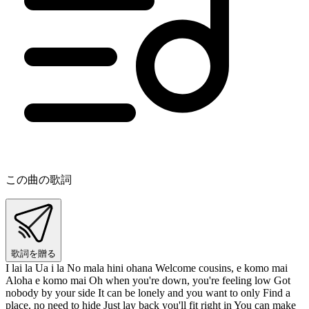
この曲の歌詞
歌詞を贈る
I lai la Ua i la No mala hini ohana Welcome cousins, e komo mai
Aloha e komo mai Oh when you're down, you're feeling low Got
nobody by your side It can be lonely and you want to only Find a
place, no need to hide Just lay back you'll fit right in You can make