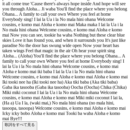
it all come true 'Cause there's always hope inside And hope will see
you through Aloha... Ji waba You'll find the place where you belong
Ohana... A family to call your own Where you feel at home
Everybody sing! I lai la Ua i la No mala hini ohana Welcome
cousins, e komo mai Aloha e komo mai Maka maka I lai la Ua i la
No mala hini ohana Welcome cousins, e komo mai Aloha e komo
mai Now you can see, tookie ba waba Nothing but these clear blue
skies Love it has found you, and when it surrounds you It's just like
paradise No the door has swung wide open Now your heart has
taken wings Feel that magic in the air Oh hear your spirit sing
Aloha... (Aloha) You'll find the place where you belong Ohana... A
family to call your own Where you feel at home Everybody sing! I
lai la Ua i la No mala hini ohana Welcome cousins, e komo mai
Aloha e komo mai iki baba I lai la Ua i la No mala hini ohana
Welcome cousins, e komo mai Aloha e komo mai Aloha e komo mai
Iki tooki nee ha (Iki tooki nee ha) Aka tiki baba (Aka tiki baba)
Gaba ika tasooba (Gaba ika tasooba) Oocha (Oocha) Chika (Chika)
Miki miki coconut I lai la Ua i la No mala hini ohana Welcome
cousins, e komo mai Aloha e komo mai Miki miki coconut I lai la,
(Ha a) Ua I la, (waki mai,) No mala hini ohana (no mala hini,
tasoopa, tasoopa) Welcome cousins, e komo mai Aloha e komo mai
Icky icky bobo Aloha e komo mai Tooki ba waba Aloha e komo
mai Bye!!!
歌詞をすべて見る