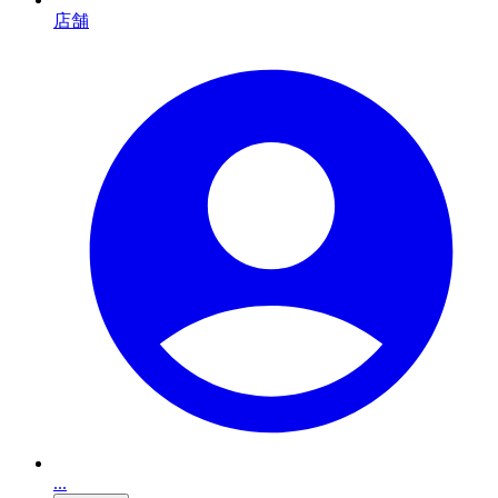
店舗
...