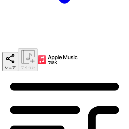
シェア
マイうた