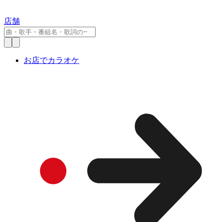
店舗
お店でカラオケ