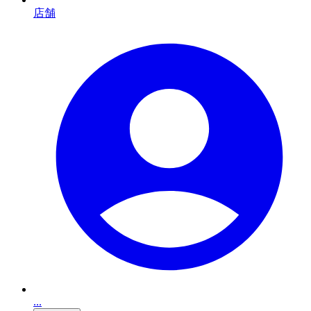
店舗
...