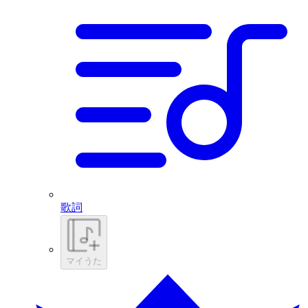
歌詞
マイうた