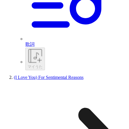
歌詞
マイうた
(I Love You) For Sentimental Reasons