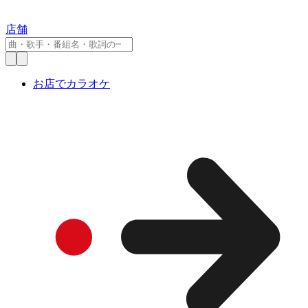
店舗
お店でカラオケ