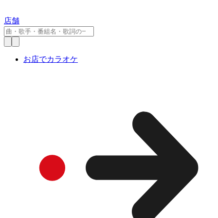
店舗
お店でカラオケ