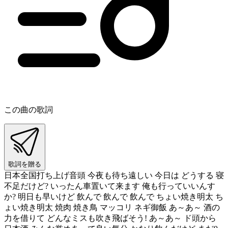
この曲の歌詞
歌詞を贈る
日本全国打ち上げ音頭 今夜も待ち遠しい 今日は どうする 寝
不足だけど? いったん車置いて来ます 俺も行っていいんす
か? 明日も早いけど 飲んで 飲んで 飲んで ちょい焼き明太 ち
ょい焼き明太 焼肉 焼き鳥 マッコリ ネギ御飯 あ～あ～ 酒の
力を借りて どんなミスも吹き飛ばそう! あ～あ～ ド頭から