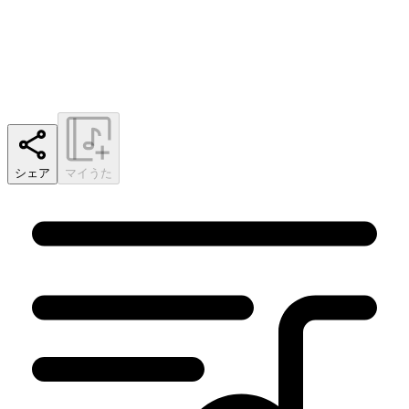
シェア
マイうた