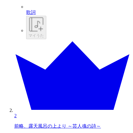
歌詞
マイうた
2
前略、露天風呂の上より ～芸人魂の詩～