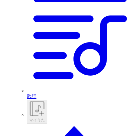
歌詞
マイうた