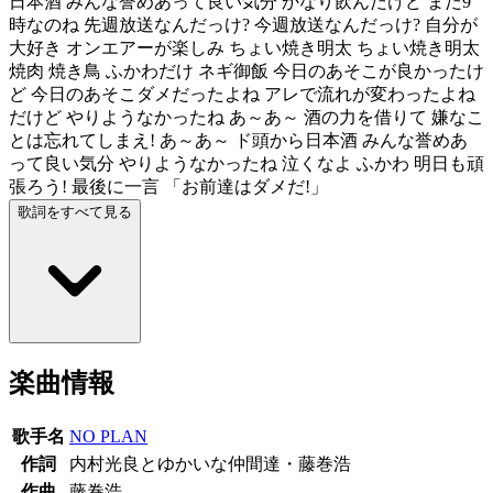
日本酒 みんな誉めあって良い気分 かなり飲んだけど まだ9
時なのね 先週放送なんだっけ? 今週放送なんだっけ? 自分が
大好き オンエアーが楽しみ ちょい焼き明太 ちょい焼き明太
焼肉 焼き鳥 ふかわだけ ネギ御飯 今日のあそこが良かったけ
ど 今日のあそこダメだったよね アレで流れが変わったよね
だけど やりようなかったね あ～あ～ 酒の力を借りて 嫌なこ
とは忘れてしまえ! あ～あ～ ド頭から日本酒 みんな誉めあ
って良い気分 やりようなかったね 泣くなよ ふかわ 明日も頑
張ろう! 最後に一言 「お前達はダメだ!」
歌詞をすべて見る
楽曲情報
歌手名
NO PLAN
作詞
内村光良とゆかいな仲間達・藤巻浩
作曲
藤巻浩