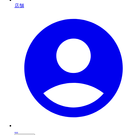
店舗
...