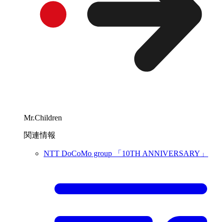
Mr.Children
関連情報
NTT DoCoMo group 「10TH ANNIVERSARY」