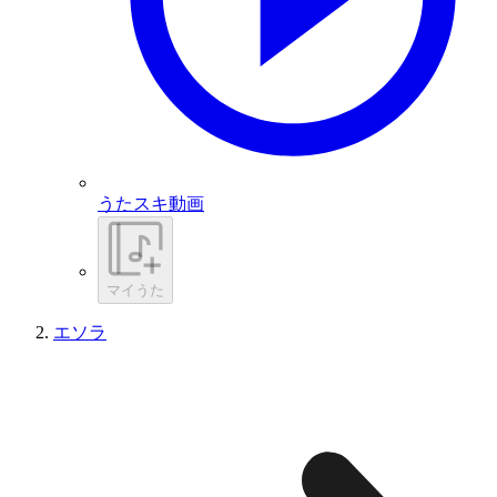
うたスキ動画
マイうた
エソラ