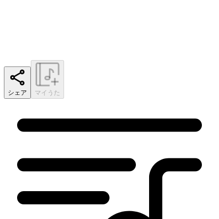
シェア
マイうた