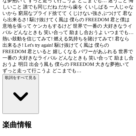
な夢抱いて ずっと走って行こうよ どこまでも… 迷うこと 悔
しいこと 誰でも同じだね だから歯を くいしばる 一人じゃな
いから 窮屈なプライド捨てて くじけない強さぶつけて 君な
ら出来るさ! 駆け抜けてく風は 僕らの FREEDOM 君と僕は
意地を張って ケンカもするけど 世界で一番の 大好きなライ
バル どんなときも 笑い合って 励まし合おうよ いつまでも…
熱い鼓動を信じてみて! 燃える気持ちを賭けてみて! 君なら
出来るさ! Let's try again! 駆け抜けてく風は 僕らの
FREEDOM 君といると 嬉しくなる パワーがあふれる 世界で
一番の 大好きなライバル どんなときも 笑い合って 励まし合
おうよ 明日 出会う風も 僕らの FREEDOM 大きな夢抱いて
ずっと走って行こうよ どこまでも…
歌詞をすべて見る
楽曲情報