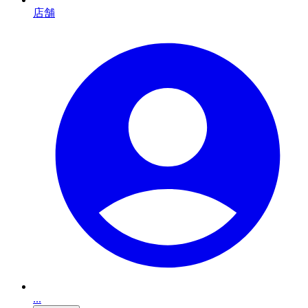
店舗
...