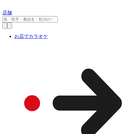
店舗
お店でカラオケ