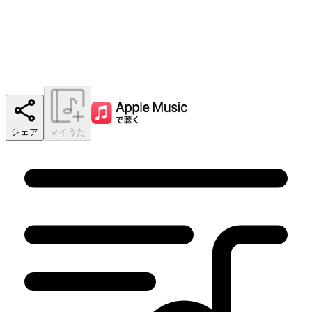
シェア
マイうた