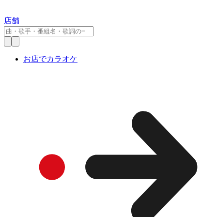
店舗
お店でカラオケ