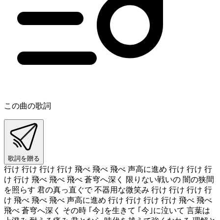
この曲の歌詞
歌詞を贈る
行け 行け 行け 行け 飛べ 飛べ 飛べ 声高に進め 行け 行け 行
け 行け 飛べ 飛べ 飛べ 蒼穹へ深く 限りない戦いの 闇の狭間
を照らす 君の真っ直ぐで 不器用な微笑み 行け 行け 行け 行
け 飛べ 飛べ 飛べ 声高に進め 行け 行け 行け 行け 飛べ 飛べ
飛べ 蒼穹へ深く その時 ｢今｣を生きて ｢今｣に泣いて 言葉は