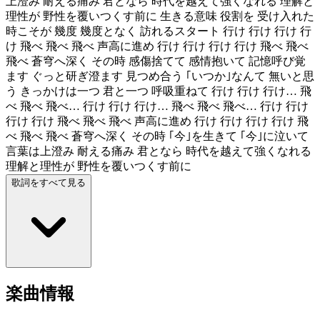
上澄み 耐える痛み 君となら 時代を越えて強くなれる 理解と
理性が 野性を覆いつくす前に 生きる意味 役割を 受け入れた
時こそが 幾度 幾度となく 訪れるスタート 行け 行け 行け 行
け 飛べ 飛べ 飛べ 声高に進め 行け 行け 行け 行け 飛べ 飛べ
飛べ 蒼穹へ深く その時 感傷捨てて 感情抱いて 記憶呼び覚
ます ぐっと研ぎ澄ます 見つめ合う ｢いつか｣なんて 無いと思
う きっかけは一つ 君と一つ 呼吸重ねて 行け 行け 行け… 飛
べ 飛べ 飛べ… 行け 行け 行け… 飛べ 飛べ 飛べ… 行け 行け
行け 行け 飛べ 飛べ 飛べ 声高に進め 行け 行け 行け 行け 飛
べ 飛べ 飛べ 蒼穹へ深く その時 ｢今｣を生きて ｢今｣に泣いて
言葉は上澄み 耐える痛み 君となら 時代を越えて強くなれる
理解と理性が 野性を覆いつくす前に
歌詞をすべて見る
楽曲情報