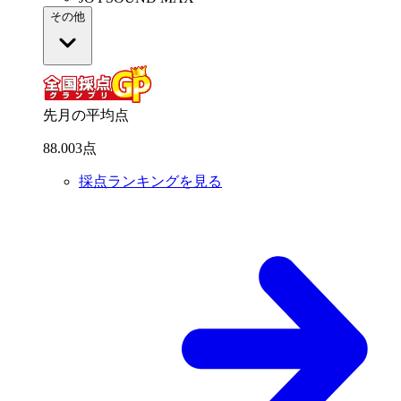
その他
先月の平均点
88
.
003
点
採点ランキングを見る