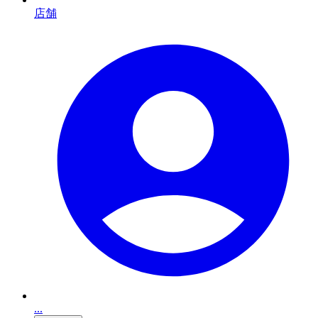
店舗
...