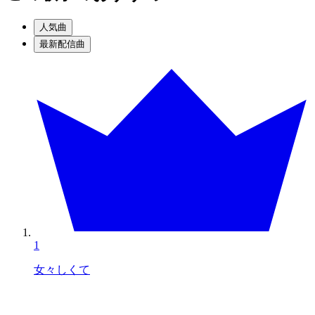
人気曲
最新配信曲
1
女々しくて