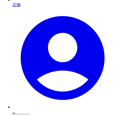
店舗
...