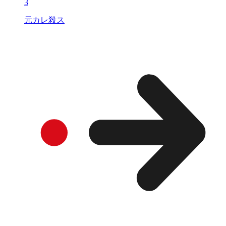
3
元カレ殺ス