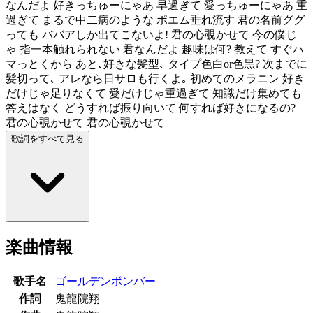
なんだよ 好きっちゅーにゃあ 早過ぎて 愛っちゅーにゃあ 重
過ぎて まるで中二病のような ポエム垂れ流す 君の名前ググ
っても ババアしか出てこないよ! 君の心覗かせて 今の僕じ
ゃ 指一本触れられない 君なんだよ 趣味は何? 教えて すぐハ
マっとくから あと､好きな髪型､ タイプ色白or色黒? 次までに
髪切って､ アレなら日サロも行くよ｡ 初めてのメラニン 好き
だけじゃ足りなくて 愛だけじゃ重過ぎて 知識だけ集めても
答えはなく どうすれば振り向いて 何すれば好きになるの?
君の心覗かせて 君の心覗かせて
歌詞をすべて見る
楽曲情報
歌手名
ゴールデンボンバー
作詞
鬼龍院翔