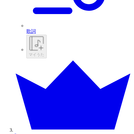
歌詞
マイうた