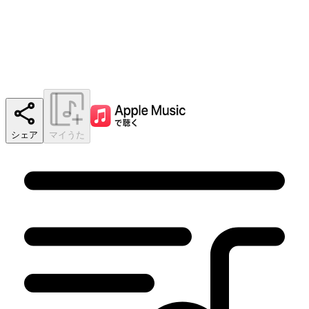
シェア
マイうた