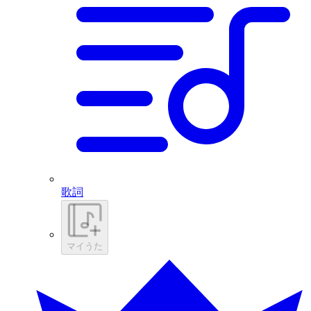
歌詞
マイうた