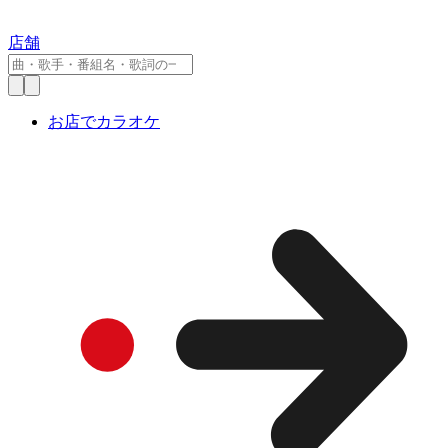
店舗
お店でカラオケ